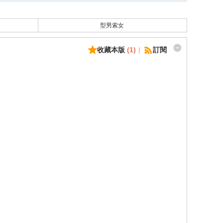
型男索女
收藏本版
(
1
)
|
訂閱