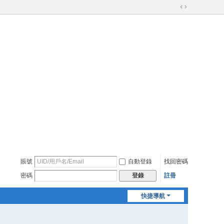
切
換
到
寬
版
賬號
自動登錄
找回密碼
密碼
註冊
登錄
快捷導航