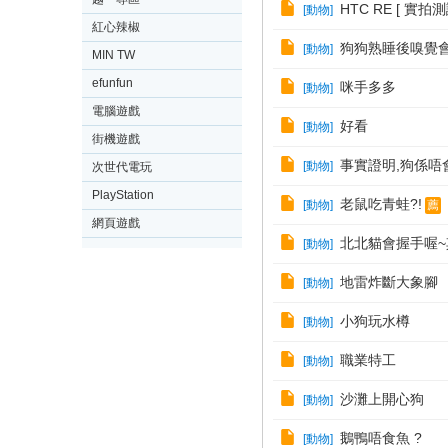
HTC RE [ 實拍
[
動物
]
紅心辣椒
狗狗熟睡後嗅覺
[
動物
]
MIN TW
efunfun
咪手多多
[
動物
]
電腦遊戲
好看
[
動物
]
街機遊戲
事實證明,狗係唔
[
動物
]
次世代電玩
PlayStation
老鼠吃青蛙?!
[
動物
]
薦
網頁遊戲
北北貓會握手喔
[
動物
]
地雷炸斷大象腳
[
動物
]
小狗玩水樽
[
動物
]
職業特工
[
動物
]
沙灘上開心狗
[
動物
]
鵝鴨唔食魚 ?
[
動物
]