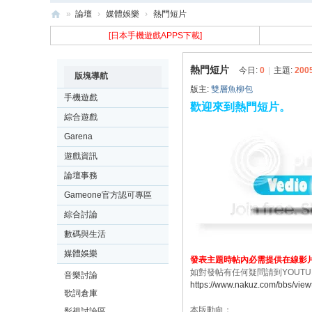
»
論壇
›
媒體娛樂
›
熱門短片
樂
[日本手機遊戲APPS下載]
古
熱門短片
今日:
0
|
主題:
200
N
版塊導航
版主:
雙層魚柳包
ak
手機遊戲
歡迎來到熱門短片。
uz
綜合遊戲
Garena
遊戲資訊
論壇事務
Gameone官方認可專區
綜合討論
數碼與生活
媒體娛樂
發表主題時帖內必需提供在線影
如對發帖有任何疑問請到YOUTU
音樂討論
https://www.nakuz.com/bbs/view
歌詞倉庫
本版動向：
影視討論區