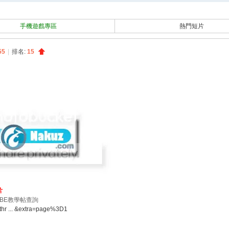
搜
索
手機遊戲專區
熱門短片
55
|
排名:
15
片
BE教學帖查詢
thr ... &extra=page%3D1