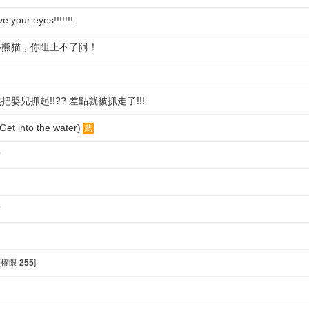
ve your eyes!!!!!!!
的小熊猫，你阻止不了阿！
把嬰兒抓起!!?? 差點就被抓走了!!!
into the water)
薦
？
？
閱讀權限
255
]