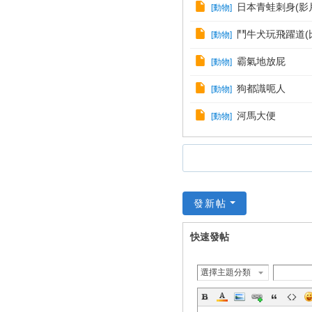
日本青蛙刺身(影
[
動物
]
鬥牛犬玩飛躍道(
[
動物
]
霸氣地放屁
[
動物
]
狗都識呃人
[
動物
]
河馬大便
[
動物
]
發新帖
快速發帖
選擇主題分類