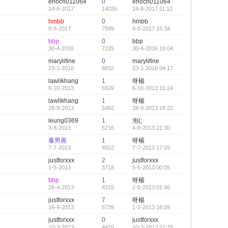
enoch011064
0
enoch011064
24-8-2017
14035
24-8-2017 11:12
hmbb
0
hmbb
8-5-2017
7999
8-5-2017 15:34
bbp
0
bbp
30-4-2016
7225
30-4-2016 18:04
marylifine
0
marylifine
23-1-2016
6832
23-1-2016 04:17
lawlikhang
1
呀楊
6-10-2013
6509
6-10-2013 15:24
lawlikhang
1
呀楊
28-9-2013
5482
28-9-2013 18:22
leung0369
1
泡(;
3-8-2013
5216
4-8-2013 21:30
毒男善
1
呀楊
7-7-2013
4552
7-7-2013 17:09
justforxxx
2
justforxxx
1-5-2013
3718
5-5-2013 00:05
bbp
1
呀楊
28-4-2013
4315
2-5-2013 01:46
justforxxx
7
呀楊
16-4-2013
5739
1-5-2013 16:09
justforxxx
0
justforxxx
10-3-2013
4476
10-3-2013 22:29