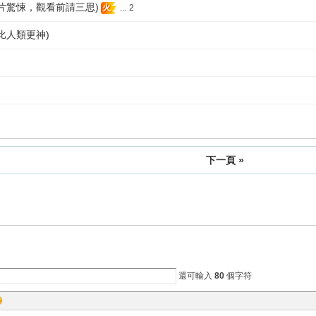
片驚悚，觀看前請三思)
...
2
火
比人類更神)
下一頁 »
還可輸入
80
個字符