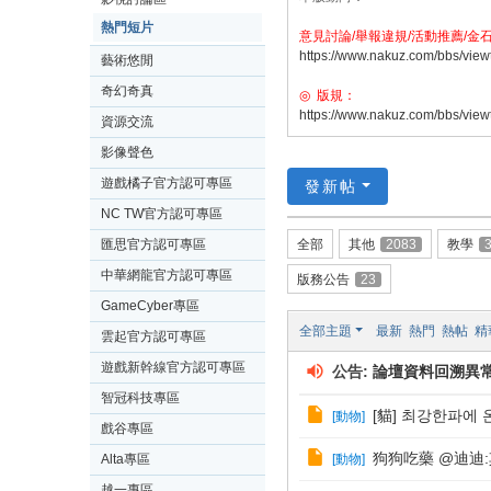
熱門短片
意見討論/舉報違規/活動推薦/金
https://www.nakuz.com/bbs/view
藝術悠閒
奇幻奇真
◎ 版規：
https://www.nakuz.com/bbs/view
資源交流
影像聲色
遊戲橘子官方認可專區
發新帖
NC TW官方認可專區
匯思官方認可專區
全部
其他
2083
教學
中華網龍官方認可專區
版務公告
23
GameCyber專區
全部主題
最新
熱門
熱帖
精
雲起官方認可專區
遊戲新幹線官方認可專區
公告:
論壇資料回溯異
智冠科技專區
[貓] 최강한파에
[
動物
]
戲谷專區
狗狗吃藥 @迪迪
Alta專區
[
動物
]
越一專區