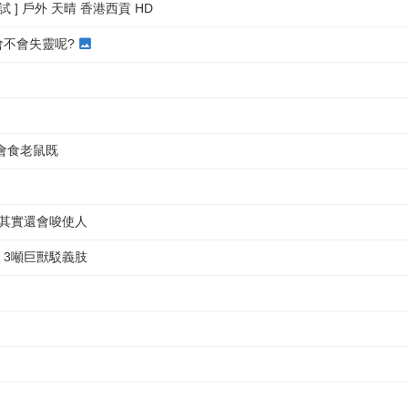
測試 ] 戶外 天晴 香港西貢 HD
會不會失靈呢?
會食老鼠既
~其實還會唆使人
 3噸巨獸駁義肢