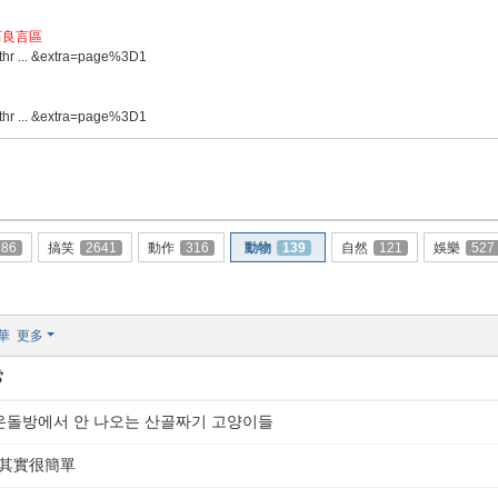
石良言區
thr ... &extra=page%3D1
thr ... &extra=page%3D1
386
搞笑
2641
動作
316
動物
139
自然
121
娛樂
527
華
更多
常
 온돌방에서 안 나오는 산골짜기 고양이들
:其實很簡單