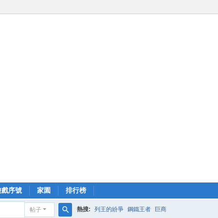
遊戲序號
家園
排行榜
熱搜:
列王的紛爭
鋼鐵王者
巨商
帖子