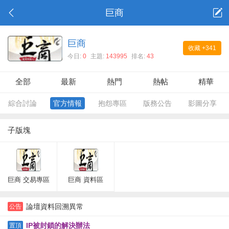
巨商
巨商
收藏
+341
今日:
0
主題:
143995
排名:
43
全部
最新
熱門
熱帖
精華
綜合討論
官方情報
抱怨專區
版務公告
影圖分享
子版塊
巨商 交易專區
巨商 資料區
論壇資料回溯異常
公告
IP被封鎖的解決辦法
置頂