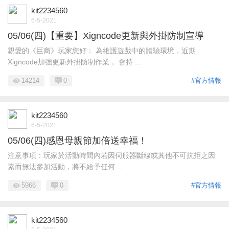
kit2234560
6-5-2021
05/06(四)【重要】Xigncode更新與外掛防制宣導
親愛的《巨商》玩家您好： 為維護遊戲中的體驗環境，近期
Xigncode加強更新外掛防制作業， 會持 ...
14214
0
#官方情報
kit2234560
6-5-2021
05/06(四)感恩母親節加倍送幸福！
注意事項：玩家於活動時間內若因伺服器斷線或其他不可抗拒之因
素而無法參加活動，將不給予任何 ...
5966
0
#官方情報
kit2234560