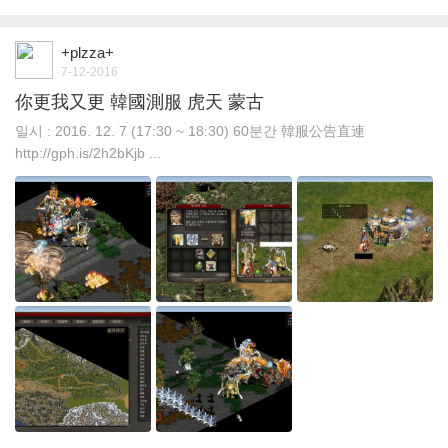
+plzza+
7-12-2016
你更我又更 韓國測服 虎天 蒙古
일시 : 2016. 12. 7 (17:30 ~ 18:30) 60분간 韓服公告直連
http://gph.is/2h2bKjb ...