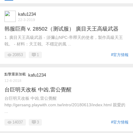
kafu1234
22-3-2019
韩服巨商 v. 28502（测试服） 廣目天王高級武器
1. 廣目天王高級武器 - 須彌山NPC-帝釋天的使者，製作高級天王
戟。 - 材料：天王戟、不穩定的風 ...
20853
1
#官方情報
點擊重新加載
kafu1234
12-6-2018
台巨明天改板 中凶,雷公覺醒
台巨明天改板 中凶,雷公覺醒
http://gersang.playwith.com.tw/intro/20180613/index.html 親愛的
...
14037
3
#官方情報