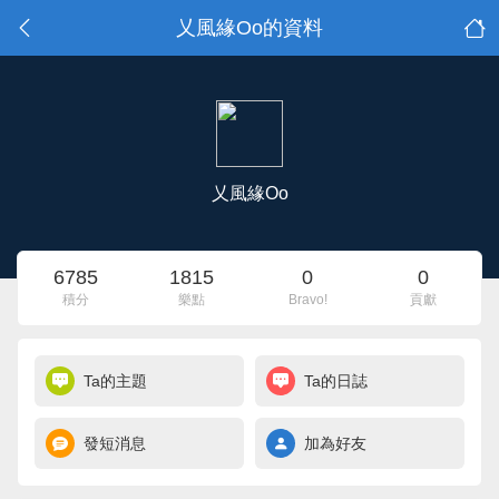
乂風緣Oo的資料
乂風緣Oo
6785
1815
0
0
積分
樂點
Bravo!
貢獻
Ta的主題
Ta的日誌
發短消息
加為好友