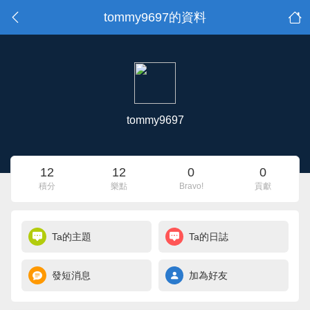
tommy9697的資料
tommy9697
12
12
0
0
積分
樂點
Bravo!
貢獻
Ta的主題
Ta的日誌
發短消息
加為好友