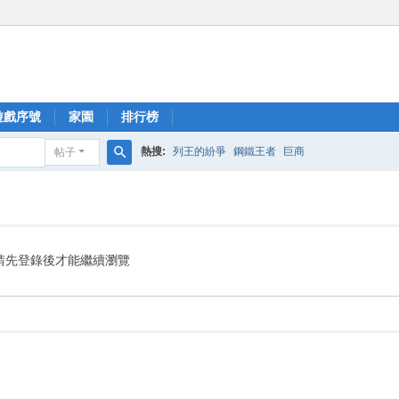
遊戲序號
家園
排行榜
熱搜:
列王的紛爭
鋼鐵王者
巨商
帖子
搜
索
請先登錄後才能繼續瀏覽