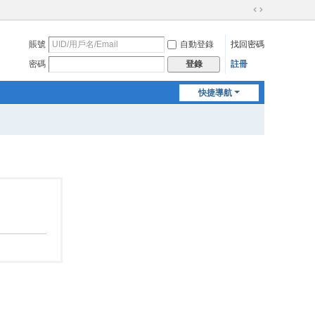
切
換
賬號
自動登錄
找回密碼
到
寬
密碼
註冊
登錄
版
快捷導航