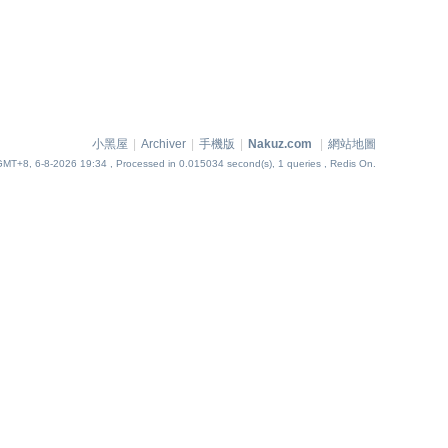
小黑屋
|
Archiver
|
手機版
|
Nakuz.com
|
網站地圖
GMT+8, 6-8-2026 19:34
, Processed in 0.015034 second(s), 1 queries , Redis On.