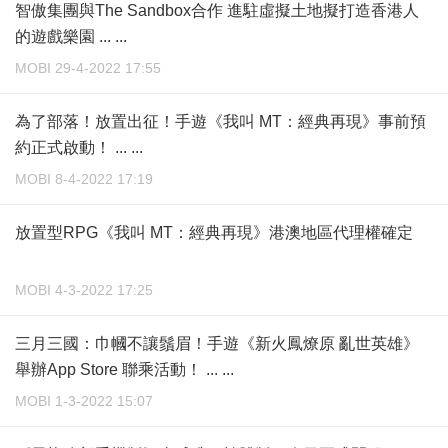
智傲集團與The Sandbox合作 進駐虛擬土地擬打造香港人
的遊戲樂園 ... ...
MOBI 29-4-2022 17:55
為了部落！放置出征！手遊《我叫 MT：經典再現》事前預
約正式啟動！ ... ...
MOBI 8-4-2022 17:19
放置型RPG《我叫 MT：經典再現》港澳地區代理權確定
MOBI 4-3-2022 17:25
三月三國：巾幗不讓鬚眉！手遊《新火鳳燎原 亂世英雄》
舉辦App Store 聯乘活動！ ... ...
MOBI 1-3-2022 15:07