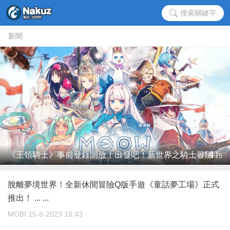
搜索關鍵字
新聞
4
《王領騎士》事前登錄開放！出發吧！新世界之騎士冒險！
/
5
脫離夢境世界！全新休閒冒險Q版手遊《童話夢工場》正式
推出！ ... ...
MOBI 15-8-2023 16:43