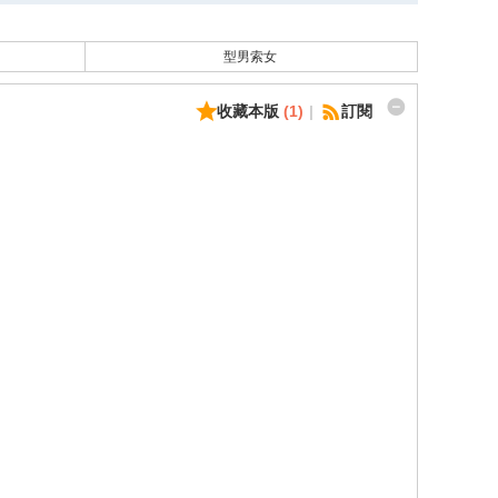
型男索女
收藏本版
(
1
)
|
訂閱