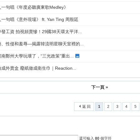
一句唱《年度必聽廣東歌Medley》
唱《意外現場》 ft. Yan Ting 周殷廷
工資 拍視頻賣慘！29國38天環太平洋...
藥、性侵和羞辱—揭露韓流明星聊天室裡的...
南鄭州大學玩壞了，“三光政策”重出...
外賣盒 廢紙做成衛生巾｜Reaction...
下一頁 »
返 回
1
2
3
4
5
還可輸入
80
個字符