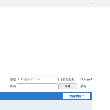
切
換
到
寬
版
賬號
自動登錄
找回密碼
密碼
註冊
登錄
快捷導航