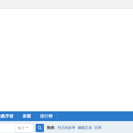
遊戲序號
家園
排行榜
熱搜:
列王的紛爭
鋼鐵王者
巨商
帖子