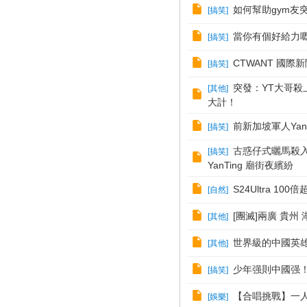
如何幫助gym友
[
搞笑
]
當你有個好給力嘅健
[
搞笑
]
CTWANT 國際
[
搞笑
]
突發：YT大哥殺
[
其他
]
大計！
前新加坡軍人Yan
[
搞笑
]
古惑仔式曬馬殺入
[
搞笑
]
YanTing 廟街夜繽紛
S24Ultra 100
[
自然
]
[團滅]兩廣 貴
[
其他
]
世界級的中國英雄
[
其他
]
少年强則中國强
[
搞笑
]
【合唱挑戰】一人
[
娛樂
]