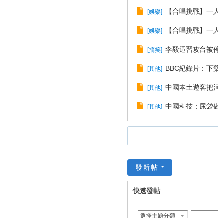
【合唱挑戰】一人
[
娛樂
]
【合唱挑戰】一人一句
[
娛樂
]
李毅逼習攻台被停發
[
搞笑
]
BBC紀錄片：下
[
其他
]
中國本土遊客把河
[
其他
]
中國科技：尿袋做成
[
其他
]
發新帖
快速發帖
選擇主題分類