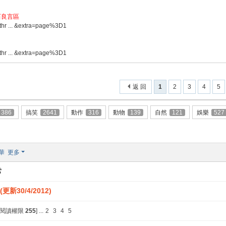
石良言區
thr ... &extra=page%3D1
thr ... &extra=page%3D1
返 回
1
2
3
4
5
386
搞笑
2641
動作
316
動物
139
自然
121
娛樂
527
華
更多
常
新30/4/2012)
 [閱讀權限
255
]
...
2
3
4
5