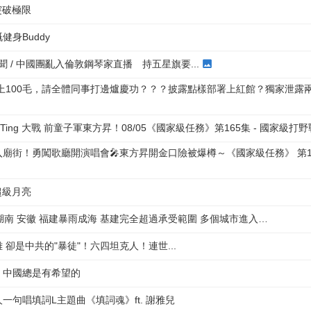
突破極限
身Buddy
新聞 / 中國團亂入倫敦鋼琴家直播 持五星旗要...
上100毛，請全體同事打邊爐慶功？？？披露點樣部署上紅館？獨家泄露
Ting 大戰 前童子軍東方昇！08/05《國家級任務》第165集 - 國家級打野
廟街！勇闖歌廳開演唱會🎤東方昇開金口險被爆樽～《國家級任務》 第15
倍超級月亮
州 湖南 安徽 福建暴雨成海 基建完全超過承受範圍 多個城市進入…
 卻是中共的"暴徒"！六四坦克人！連世...
！中國總是有希望的
一句唱填詞L主題曲《填詞魂》ft. 謝雅兒