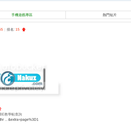
搜
索
手機遊戲專區
熱門短片
55
|
排名:
15
片
BE教學帖查詢
thr ... &extra=page%3D1