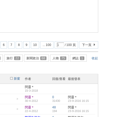
6
7
8
9
10
... 100
/ 100 頁
下一頁
旅行
22
新聞政治
68
人物
75
網誌
1
收起
新窗
作者
回復/查看
最後發表
閃靈＊
15-3-2018
閃靈＊
0
閃靈＊
30-4-2012
31430
23-9-2016 16:15
隱
藏
閃靈＊
48
閃靈＊
置
22-4-2012
194
23-9-2016 16:15
頂
隱
帖
藏