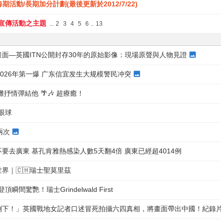
期活動/長期加分計劃(最後更新於2012/7/22)
-宣傳活動之主題
...
2
3
4
5
6
..
13
面—英國ITN公開封存30年的原始影像：現場原聲與人物見證
]2026年第一爆 广东信宜发生大规模警民冲突
狗沙灘抒情彈結他 🌴🎶 超療癒！
抓眼球
兩次
要去廣東 基孔肯雅熱感染人數5天翻4倍 廣東已經超4014例
界｜🇨🇭瑞士聖莫里茲
瞬間驚艷！瑞士Grindelwald First
倒下！」英國戰地女記者口述冒死拍攝六四真相，將畫面帶出中國！紀錄