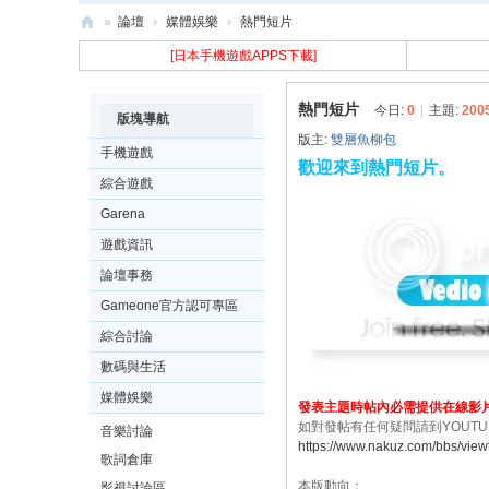
»
論壇
›
媒體娛樂
›
熱門短片
樂
[日本手機遊戲APPS下載]
古
熱門短片
今日:
0
|
主題:
200
N
版塊導航
版主:
雙層魚柳包
ak
手機遊戲
歡迎來到熱門短片。
uz
綜合遊戲
Garena
遊戲資訊
論壇事務
Gameone官方認可專區
綜合討論
數碼與生活
媒體娛樂
發表主題時帖內必需提供在線影
如對發帖有任何疑問請到YOUTU
音樂討論
https://www.nakuz.com/bbs/view
歌詞倉庫
本版動向：
影視討論區