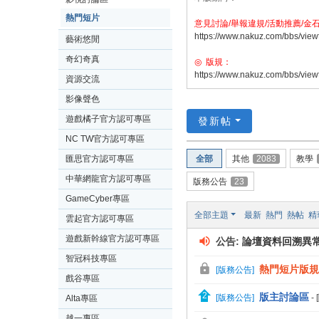
熱門短片
意見討論/舉報違規/活動推薦/金
https://www.nakuz.com/bbs/view
藝術悠閒
奇幻奇真
◎ 版規：
https://www.nakuz.com/bbs/view
資源交流
影像聲色
遊戲橘子官方認可專區
發新帖
NC TW官方認可專區
匯思官方認可專區
全部
其他
2083
教學
中華網龍官方認可專區
版務公告
23
GameCyber專區
全部主題
最新
熱門
熱帖
精
雲起官方認可專區
遊戲新幹線官方認可專區
公告:
論壇資料回溯異
智冠科技專區
熱門短片版規(更
[
版務公告
]
戲谷專區
版主討論區
[
版務公告
]
-
Alta專區
越一專區