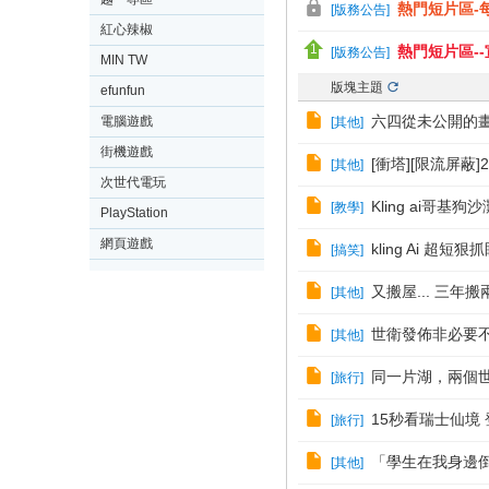
熱門短片區-每
[
版務公告
]
紅心辣椒
熱門短片區-
[
版務公告
]
MIN TW
版塊主題
efunfun
六四從未公開的畫
電腦遊戲
[
其他
]
街機遊戲
[衝塔][限流屏蔽
[
其他
]
次世代電玩
Kling ai哥基
[
教學
]
PlayStation
網頁遊戲
kling Ai 超短狠
[
搞笑
]
又搬屋... 三年搬
[
其他
]
世衛發佈非必要不
[
其他
]
同一片湖，兩個世
[
旅行
]
15秒看瑞士仙境 登頂
[
旅行
]
「學生在我身邊
[
其他
]