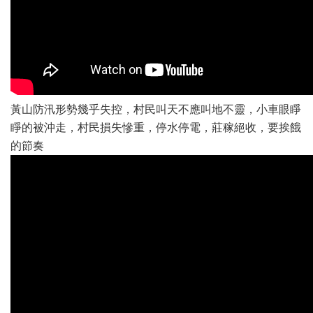
黃山防汛形勢幾乎失控，村民叫天不應叫地不靈，小車眼睜
睜的被沖走，村民損失慘重，停水停電，莊稼絕收，要挨餓
的節奏