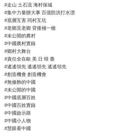
#走山 土石流 淹村保城
#集中力量辦大事 百億防洪打水漂
#底層互害 同村互坑
#老鄉見老鄉 背後補一槍
#未公開的農村
#中國農村實錄
#鄉村大舞台
#責任全在歐 美 日 韓 臺
#遙遙領先 遙遙領先 遙遙領先
#創造機會 創造機會
#無修飾的中國
#未公開的中國
#中國底層百姓
#中國百姓實錄
#中國啟示路
#中國小人物
#慧眼看中國