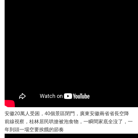
安徽20萬人受困，40個景區閉門，廣東安徽兩省省長空降
前線視察，桂林居民哄搶被泡食物，一瞬間家底全沒了，一
年到頭一場空要挨餓的節奏