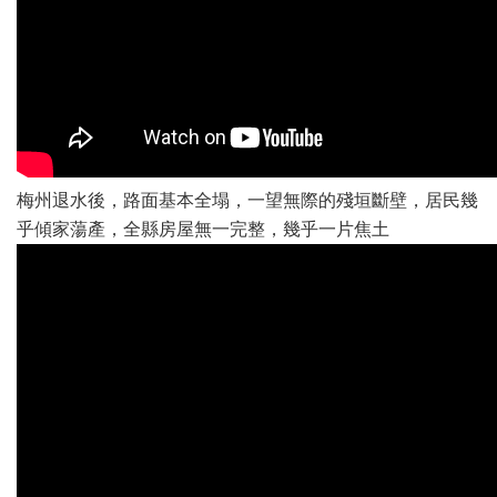
梅州退水後，路面基本全塌，一望無際的殘垣斷壁，居民幾
乎傾家蕩產，全縣房屋無一完整，幾乎一片焦土