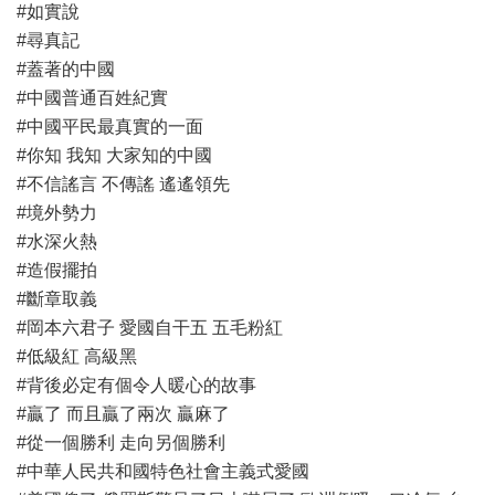
#如實說
#尋真記
#蓋著的中國
#中國普通百姓紀實
#中國平民最真實的一面
#你知 我知 大家知的中國
#不信謠言 不傳謠 遙遙領先
#境外勢力
#水深火熱
#造假擺拍
#斷章取義
#岡本六君子 愛國自干五 五毛粉紅
#低級紅 高級黑
#背後必定有個令人暖心的故事
#贏了 而且贏了兩次 贏麻了
#從一個勝利 走向另個勝利
#中華人民共和國特色社會主義式愛國