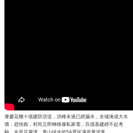
肇慶花幾十億建防洪堤，洪峰未過已經漏水，全城淹成大水
塘，趕快跑，村民立即轉移傢私家電，百億基建經不起考
驗，全是豆腐渣，青山绿水的5A景区满是黄泥浆