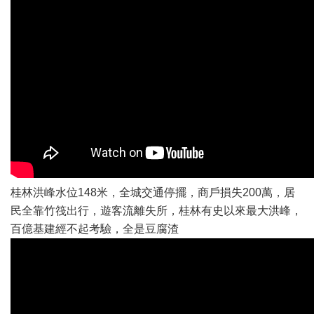
桂林洪峰水位148米，全城交通停擺，商戶損失200萬，居
民全靠竹筏出行，遊客流離失所，桂林有史以來最大洪峰，
百億基建經不起考驗，全是豆腐渣