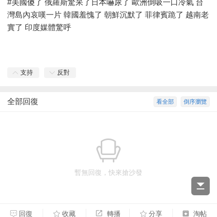
#美國傻了 俄羅斯驚呆了日本嚇尿了 歐洲倒吸一口冷氣 台
灣島內哀嘆一片 韓國羞愧了 朝鮮沉默了 菲律賓跪了 越南老
實了 印度媒體驚呼
支持
反對
全部回復
看全部
倒序瀏覽
暫無回復，快來搶沙發
回復
收藏
轉播
分享
淘帖