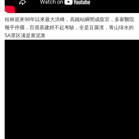
桂林迎來98年以來最大洪峰，高鐵站瞬間成龍宮，多家醫院
幾乎停擺，百億基建經不起考驗，全是豆腐渣，青山绿水的
5A景区满是黄泥浆