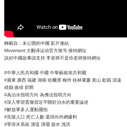
轉載自：未公開的中國
影片連結
Movement 大翻译运动官方推号
推特網址
說好中國故事請支持 李老师不是你老师
推特網址
#中華人民共和國 中國 中華蘇維埃共和國
#廣東 廣西 福建 湖南 哈爾濱 梅州 桂林肇慶 黃山 歙縣 清遠
靖縣 曲靖 邯鄲
#為治水指明方向 為佛法指明方向
#深入學習貫徹習近平關於治水的重要論述
#解放軍多人運動擺拍
#失蹤人口 死亡人數 還得向外網爆料
#零排水系統 潰堤 潰壩 放水 洩洪