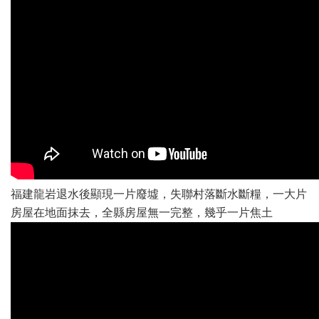
福建龍岩退水後顯現一片廢墟，失聯村落斷水斷糧，一大片
房屋在地面抹去，全縣房屋無一完整，幾乎一片焦土