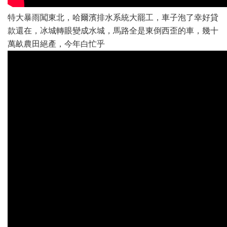
特大暴雨闖東北，哈爾濱排水系統大罷工，車子泡了幸好貸
款還在，冰城轉眼變成水城，馬路全是東倒西歪的車，幾十
萬畝農田絕產，今年白忙乎