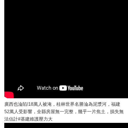
廣西也淪陷!18萬人被淹，桂林世界名勝淪為泥漿河，福建
52萬人受影響，全縣房屋無一完整，幾乎一片焦土，損失無
法估計#基建維護壓力大