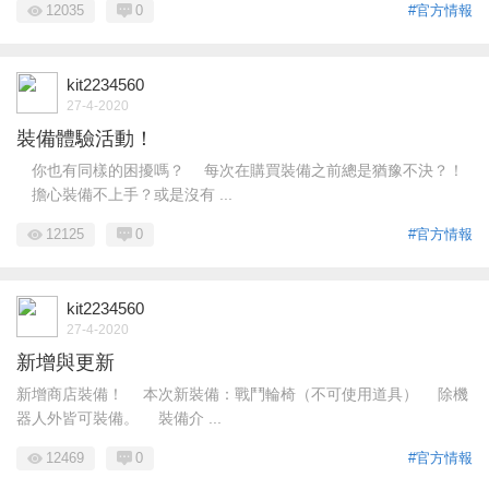
12035
0
#官方情報
kit2234560
27-4-2020
裝備體驗活動！
你也有同樣的困擾嗎？ 每次在購買裝備之前總是猶豫不決？！
擔心裝備不上手？或是沒有 ...
12125
0
#官方情報
kit2234560
27-4-2020
新增與更新
新增商店裝備！ 本次新裝備：戰鬥輪椅（不可使用道具） 除機
器人外皆可裝備。 裝備介 ...
12469
0
#官方情報