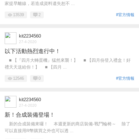
家提早離線，若造成資料遺失恕不 ...
13539
2
#官方情報
kit2234560
27-4-2020
以下活動熱烈進行中！
■ 【『四月大轉蛋機』猛然來襲！】 ■ 【四月份登入禮盒！好
禮天天送給你！】 ■ 【四月 ...
12546
0
#官方情報
kit2234560
27-4-2020
新！合成裝備登場！
新的合成裝備來囉！ 本週更新的商店裝備-戰鬥輪椅～ 除了
可以直接用R幣購買之外也可以透 ...