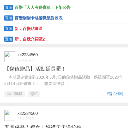
百變「人人有份寶箱」下架公告
置頂
百變刮刮卡裝備職業對照表
置頂
新．百變貼圖區
置頂
新．自我介紹區2
置頂
kit2234560
28-4-2020
【儲值贈品】活動延長囉！
本期原定實施到2020年5月7日的儲值贈品活動，將延期至2020年
5月14日維修前止！ 想要獲得儲 ...
13843
0
#官方情報
kit2234560
28-4-2020
五月份登入禮盒！好禮天天送給你！