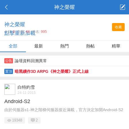
神之榮耀
神之榮耀
收藏
今日:
0
主題:
46
排名:
995
點擊重新加載
全部
最新
熱門
熱帖
精華
論壇資料回溯異常
公告
暗黑續作3D ARPG《神之榮耀》正式上線
置頂
白特約雪
24-11-2015
Android-S2
由於伺服器s1-神之階梯伺服器接近滿載，官方決定加開Android-S2
19348
2