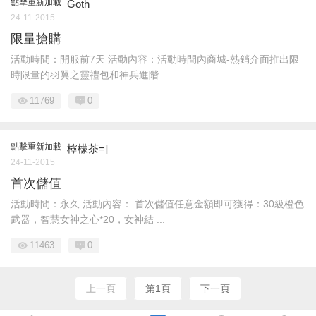
點擊重新加載
Goth
24-11-2015
限量搶購
活動時間：開服前7天 活動內容：活動時間內商城-熱銷介面推出限
時限量的羽翼之靈禮包和神兵進階 ...
11769
0
點擊重新加載
檸檬茶=]
24-11-2015
首次儲值
活動時間：永久 活動內容： 首次儲值任意金額即可獲得：30級橙色
武器，智慧女神之心*20，女神結 ...
11463
0
上一頁
第1頁
下一頁