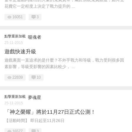
花費它一定程度上決定了戰力提升的 ...
16051
3
點擊重新加載
噬魂者
25-11-2015
遊戲快速升級
遊戲裏面一直追求的是什麼？不外乎戰力和等級，戰力受到很多因
素影響，等級受影響的因素比較少， ...
22839
10
點擊重新加載
夢魂星
25-11-2015
「神之榮耀」將於11月27日正式公測！
【活動時間】 即日起至11月26日
16577
3