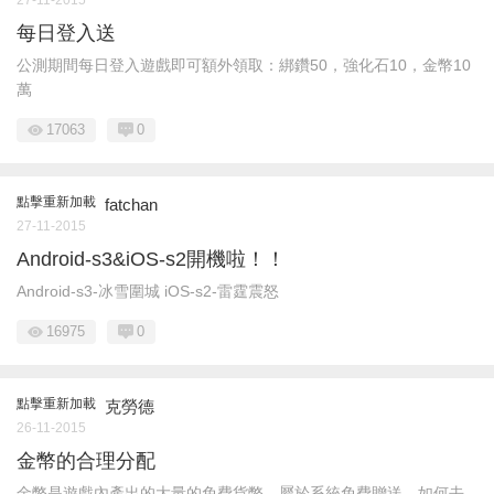
27-11-2015
每日登入送
公測期間每日登入遊戲即可額外領取：綁鑽50，強化石10，金幣10
萬
17063
0
點擊重新加載
fatchan
27-11-2015
Android-s3&iOS-s2開機啦！！
Android-s3-冰雪圍城 iOS-s2-雷霆震怒
16975
0
點擊重新加載
克勞德
26-11-2015
金幣的合理分配
金幣是遊戲內產出的大量的免費貨幣，屬於系統免費贈送，如何去