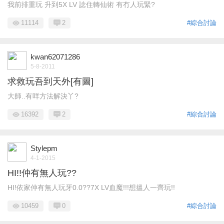
我前排重玩 升到5X LV 諗住轉仙術 有冇人玩緊?
11114
2
#綜合討論
kwan62071286
5-8-2011
求救玩吾到天外[有圖]
大師..有咩方法解決丫?
16392
2
#綜合討論
Stylepm
4-1-2015
HI!!仲有無人玩??
HI!依家仲有無人玩牙0.0??7X LV血魔!!!想搵人一齊玩!!
10459
0
#綜合討論