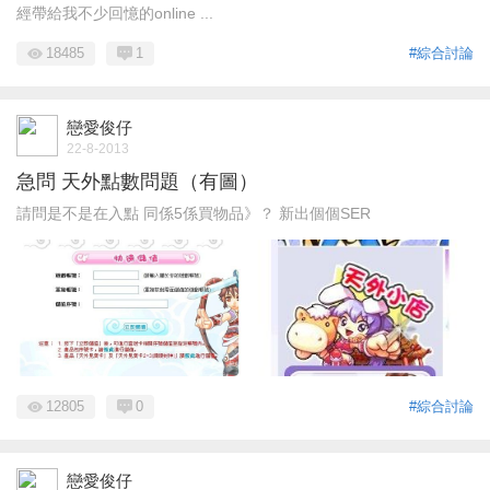
經帶給我不少回憶的online ...
18485
1
#綜合討論
戀愛俊仔
22-8-2013
急問 天外點數問題（有圖）
請問是不是在入點 同係5係買物品》？ 新出個個SER
12805
0
#綜合討論
戀愛俊仔