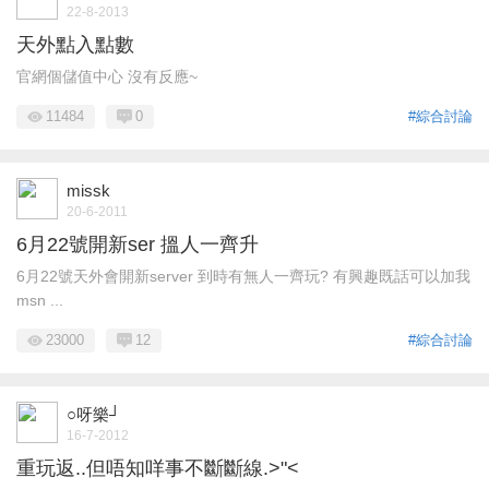
22-8-2013
天外點入點數
官網個儲值中心 沒有反應~
11484
0
#綜合討論
missk
20-6-2011
6月22號開新ser 搵人一齊升
6月22號天外會開新server 到時有無人一齊玩? 有興趣既話可以加我
msn ...
23000
12
#綜合討論
○呀樂┘
16-7-2012
重玩返..但唔知咩事不斷斷線.>"<