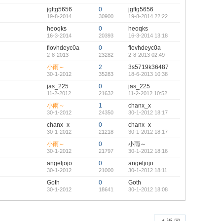
jgftg5656
0
jgftg5656
19-8-2014
30900
19-8-2014 22:22
heoqks
0
heoqks
16-3-2014
20393
16-3-2014 13:18
flovhdeyc0a
0
flovhdeyc0a
2-8-2013
23282
2-8-2013 02:49
小雨～
2
3s5719k36487
30-1-2012
35283
18-6-2013 10:38
jas_225
0
jas_225
11-2-2012
21632
11-2-2012 10:52
小雨～
1
chanx_x
30-1-2012
24350
30-1-2012 18:17
chanx_x
0
chanx_x
30-1-2012
21218
30-1-2012 18:17
小雨～
0
小雨～
30-1-2012
21797
30-1-2012 18:16
angeljojo
0
angeljojo
30-1-2012
21000
30-1-2012 18:11
Goth
0
Goth
30-1-2012
18641
30-1-2012 18:08