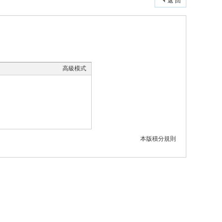
返 回
高級模式
本版積分規則