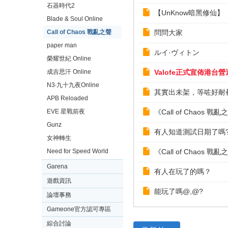
石器時代2
【UnKnow暗黑修仙
Blade & Soul Online
Call of Chaos 戰亂之聲
問問大家
paper man
ルイ·ヴィトン
榮耀世紀 Online
成吉思汗 Online
Valofe正式宣佈港台營運《
N3‧九十九夜Online
其實出未架，等咗好耐都
APB Reloaded
EVE 星戰前夜
《Call of Chaos 
Gunz
有人知道測試日期了嗎
女神轉生
Need for Speed World
《Call of Chaos 
Garena
有人在玩了的嗎？
遊戲資訊
能玩了嗎@,@?
論壇事務
Gameone官方認可專區
綜合討論