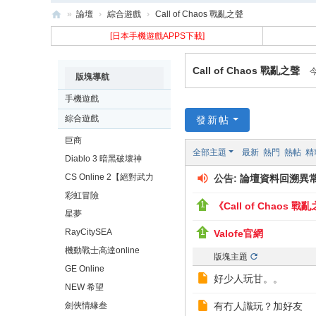
»
論壇
›
綜合遊戲
›
Call of Chaos 戰亂之聲
樂
[日本手機遊戲APPS下載]
古
Call of Chaos 戰亂之聲
N
版塊導航
ak
手機遊戲
uz
綜合遊戲
發新帖
巨商
全部主題
最新
熱門
熱帖
精
Diablo 3 暗黑破壞神
CS Online 2【絕對武力
公告:
論壇資料回溯異
2】
彩虹冒險
《Call of Chaos 
星夢
RayCitySEA
Valofe官網
機動戰士高達online
版塊主題
GE Online
好少人玩甘。。
NEW 希望
劍俠情緣叁
有冇人識玩？加好友