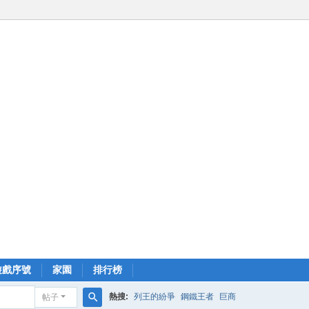
遊戲序號
家園
排行榜
熱搜:
列王的紛爭
鋼鐵王者
巨商
帖子