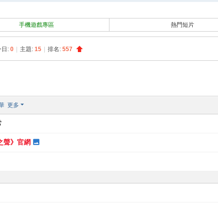
搜
索
手機遊戲專區
熱門短片
今日:
0
|
主題:
15
|
排名:
557
華
更多
常
戰亂之聲》官網