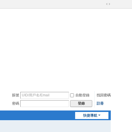
切
換
到
寬
版
賬號
自動登錄
找回密碼
密碼
註冊
登錄
快捷導航