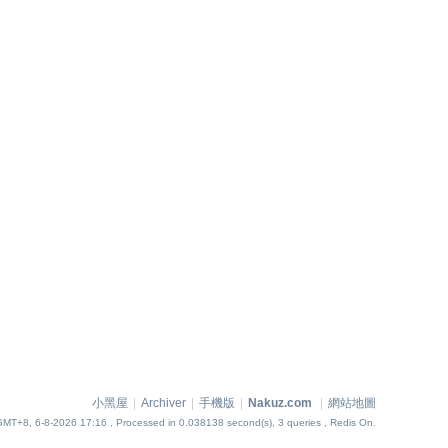
小黑屋
|
Archiver
|
手機版
|
Nakuz.com
|
網站地圖
GMT+8, 6-8-2026 17:16
, Processed in 0.038138 second(s), 3 queries , Redis On.