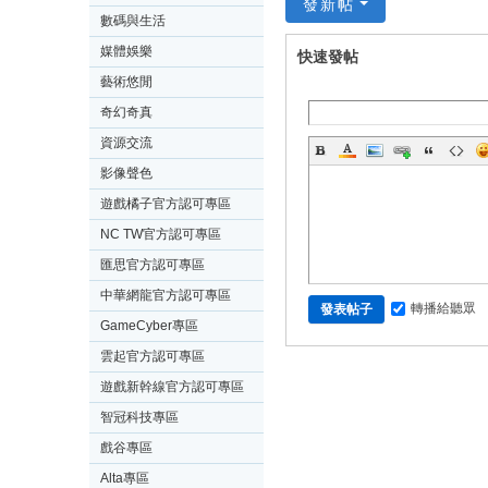
發新帖
數碼與生活
媒體娛樂
快速發帖
藝術悠閒
奇幻奇真
資源交流
影像聲色
遊戲橘子官方認可專區
NC TW官方認可專區
匯思官方認可專區
中華網龍官方認可專區
轉播給聽眾
發表帖子
GameCyber專區
雲起官方認可專區
遊戲新幹線官方認可專區
智冠科技專區
戲谷專區
Alta專區