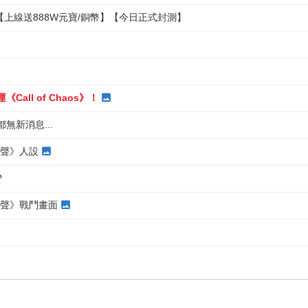
】【上線送888W元寶/銅幣】【今日正式封測】
Call of Chaos》！
無新消息...
戰亂之聲》人設
?
戰亂之聲》戰鬥畫面