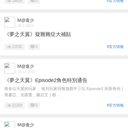
14628
0
#官方情報
M@進少
20-1-2013
《夢之天翼》疑難雜症大補貼
22532
0
#官方情報
M@進少
18-12-2012
《夢之天翼》Episode2角色特別通告
致各位天翼的玩家： 收到玩家回報遊戲中三位 Episode2 的新角色 (
喬書亞、克蘿愛、蘭吉艾 ) 都 ...
21259
0
#官方情報
M@進少