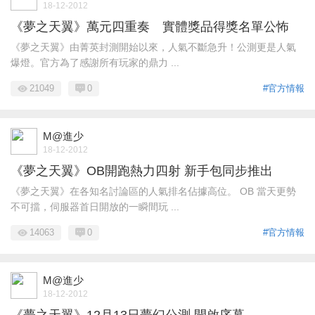
18-12-2012
《夢之天翼》萬元四重奏 實體獎品得獎名單公怖
《夢之天翼》由菁英封測開始以來，人氣不斷急升！公測更是人氣
爆燈。官方為了感謝所有玩家的鼎力 ...
21049
0
#官方情報
M@進少
18-12-2012
《夢之天翼》OB開跑熱力四射 新手包同步推出
《夢之天翼》在各知名討論區的人氣排名佔據高位。 OB 當天更勢
不可擋，伺服器首日開放的一瞬間玩 ...
14063
0
#官方情報
M@進少
18-12-2012