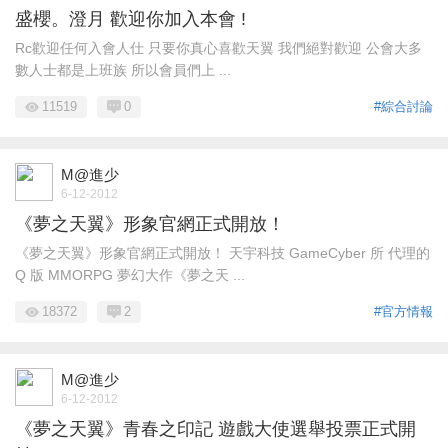
盛櫻。澄月 歡迎你加入本會 !
Rc歡迎任何入會人仕 只要你真心喜歡天翼 我們絕對歡迎 公會大多
數人士都是上班族 所以會員們上 ...
11519
0
#綜合討論
M@進少
6-12-2012
《夢之天翼》形象官網正式開放！
《夢之天翼》形象官網正式開放！ 天宇科技 GameCyber 所 代理的
Q 版 MMORPG 夢幻大作《夢之天 ...
18372
2
#官方情報
M@進少
6-12-2012
《夢之天翼》青春之印記 遊戲大使選舉投票正式開