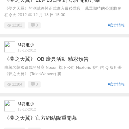
《夢之天翼》12月13日夢幻公測 開啟序幕
《夢之天翼》的測試終於正式進入最後階段！萬眾期待的公測將會
在今天 2012 年 12 月 13 日 15:00 ...
12182
0
#官方情報
M@進少
18-12-2012
《夢之天翼》 OB 慶典活動 精彩預告
由著名韓國遊戲開發商 Nexon 旗下公司 Nextoric 發行的 Q 版鉅著
《夢之天翼》 (TalesWeaver) 將 ...
12184
0
#官方情報
M@進少
18-12-2012
《夢之天翼》官方網站隆重開幕