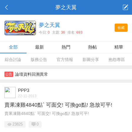
夢之天翼
夢之天翼
收藏
今日:
0
主題:
36
排名:
693
全部
最新
熱門
熱帖
精華
綜合討論
版務公告
官方情報
影圖分享
抱怨專區
論壇資料回溯異常
公告
PPP3
22-11-2013
賣果凍雞4840點` 可面交! 可換go點! 急放可平!
賣果凍雞4840點` 可面交! 可換go點! 急放可平!
23825
0