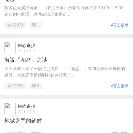
致各位天翼的玩家： 《夢之天翼》所有伺服器將在 10:00 - 15:00
進行例行維護。維護前請玩家提前 ...
22973
1
#官方情報
M@進少
20-1-2013
解說「花盆」之謎
今天商城上架了一個特別道具 －「花盆」，看到這個外表奇怪的
道具，大家是不是感到有點迷惑呢？ ...
22006
0
#官方情報
M@進少
20-1-2013
地獄之門的解封