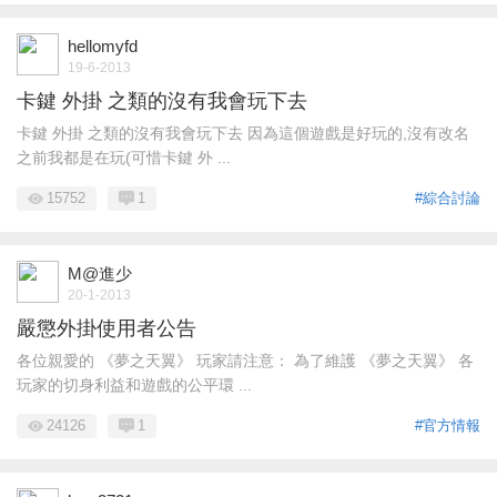
hellomyfd
19-6-2013
卡鍵 外掛 之類的沒有我會玩下去
卡鍵 外掛 之類的沒有我會玩下去 因為這個遊戲是好玩的,沒有改名
之前我都是在玩(可惜卡鍵 外 ...
15752
1
#綜合討論
M@進少
20-1-2013
嚴懲外掛使用者公告
各位親愛的 《夢之天翼》 玩家請注意： 為了維護 《夢之天翼》 各
玩家的切身利益和遊戲的公平環 ...
24126
1
#官方情報