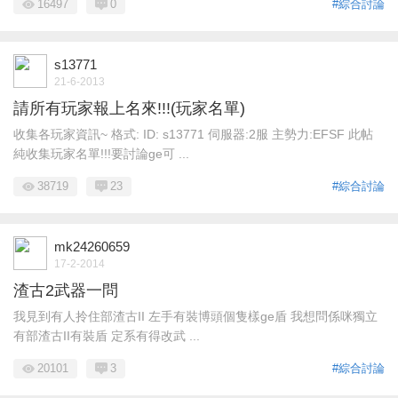
16497
0
#綜合討論
s13771
21-6-2013
請所有玩家報上名來!!!(玩家名單)
收集各玩家資訊~ 格式: ID: s13771 伺服器:2服 主勢力:EFSF 此帖
純收集玩家名單!!!要討論ge可 ...
38719
23
#綜合討論
mk24260659
17-2-2014
渣古2武器一問
我見到有人拎住部渣古II 左手有裝博頭個隻樣ge盾 我想問係咪獨立
有部渣古II有裝盾 定系有得改武 ...
20101
3
#綜合討論