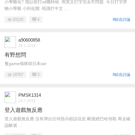
小學雞化? 我以前打sd嘅時候. 用英文打字完全冇問題. 今日打字畀
啲小學雞 小到化開. 唔識打中文 ...
20110
4
#綜合討論
a90600858
28-1-2014
有野想問
隻game係咪得日本ser
18767
3
#綜合討論
PMSK1314
24-7-2016
登入遊戲無反應
登入遊戲無反應 沒有彈出任何指示錯誤信息 帳號經巴哈領取 再去確
認帳號 ...