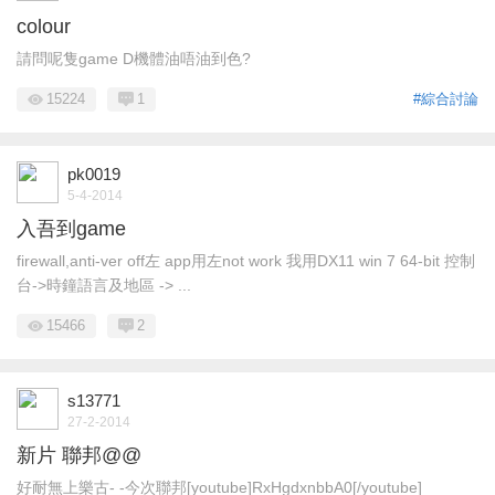
colour
請問呢隻game D機體油唔油到色?
15224
1
#綜合討論
pk0019
5-4-2014
入吾到game
firewall,anti-ver off左 app用左not work 我用DX11 win 7 64-bit 控制
台->時鐘語言及地區 -> ...
15466
2
s13771
27-2-2014
新片 聯邦@@
好耐無上樂古- -今次聯邦[youtube]RxHgdxnbbA0[/youtube]