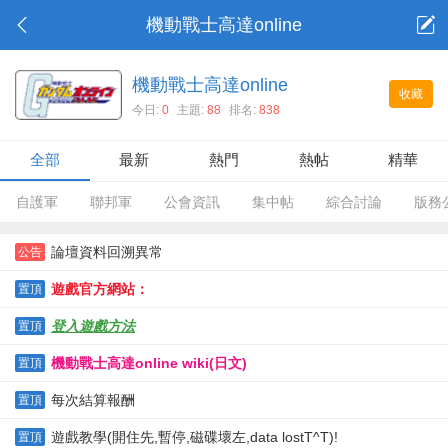
機動戰士高達online
機動戰士高達online
收藏
今日:
0
主題:
88
排名:
838
全部
最新
熱門
熱帖
精華
自護軍
聯邦軍
公會資訊
集中帖
綜合討論
版務
論壇資料回溯異常
公告
遊戲官方網站：
置頂
登入遊戲方法
置頂
機動戰士高達online wiki(日文)
置頂
每次結算報酬
置頂
遊戲教學(開住先,暫停,磁碟壞左,data lostT^T)!
置頂