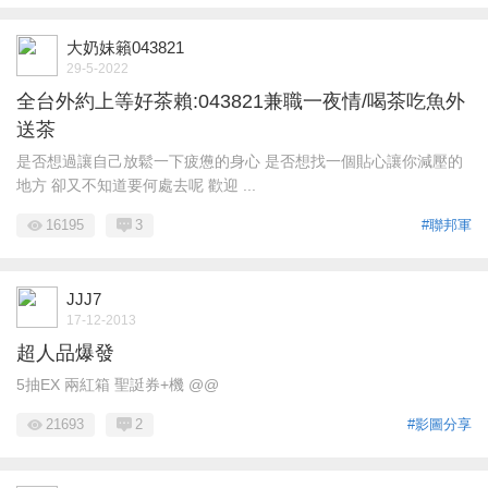
大奶妹籟043821
29-5-2022
全台外約上等好茶賴:043821兼職一夜情/喝茶吃魚外
送茶
是否想過讓自己放鬆一下疲憊的身心 是否想找一個貼心讓你減壓的
地方 卻又不知道要何處去呢 歡迎 ...
16195
3
#聯邦軍
JJJ7
17-12-2013
超人品爆發
5抽EX 兩紅箱 聖誔券+機 @@
21693
2
#影圖分享