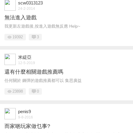
scw0313123
24-2-2014
無法進入遊戲
我更新左遊戲後,按進入遊戲無反應 Help~
19392
3
米緹亞
12-5-2019
還有什麼相關遊戲推薦嗎
任何關於 鋼彈的遊戲推薦都可以 集思廣益
23898
0
penis9
9-8-2016
而家啲玩家做乜事?