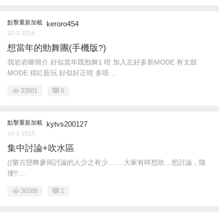
點擊重新加載
keroro454
22-2-2016
想當年的勁舞團(手機版?)
我岩岩睇簡介 好似當年既勁舞1 咁 加入左好多新MODE 有太鼓
MODE 得紅藍玩 好似好正咁 多唔 ...
33881
0
點擊重新加載
kytvs200127
14-1-2015
集中討論+吹水區
((樂古戀舞參與討論的人少之有少........大家有咩想吹，想討論，隨
便!! ...
36588
1