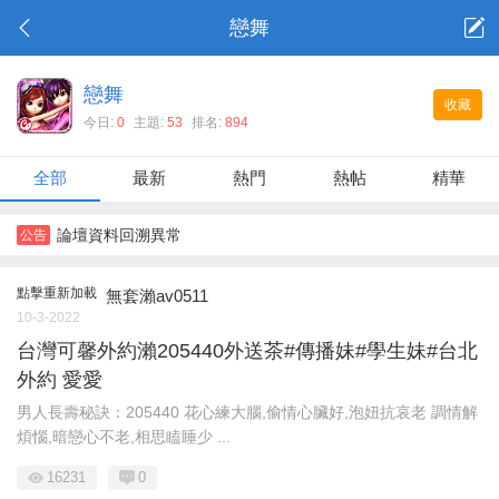
戀舞
戀舞
收藏
今日:
0
主題:
53
排名:
894
全部
最新
熱門
熱帖
精華
論壇資料回溯異常
公告
點擊重新加載
無套瀨av0511
10-3-2022
台灣可馨外約瀨205440外送茶#傳播妹#學生妹#台北
外約 愛愛
男人長壽秘訣：205440 花心練大腦,偷情心臟好,泡妞抗哀老 調情解
煩惱,暗戀心不老,相思瞌睡少 ...
16231
0