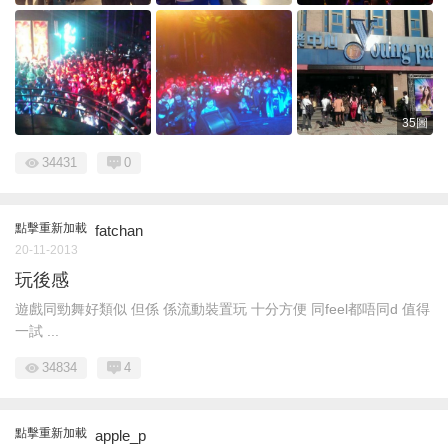
35圖
34431
0
點擊重新加載
fatchan
20-11-2013
玩後感
遊戲同勁舞好類似 但係 係流動裝置玩 十分方便 同feel都唔同d 值得
一試 ...
34834
4
點擊重新加載
apple_p