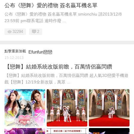
公布《戀舞》愛的禮物 簽名贏耳機名單
公布《戀舞》愛的禮物 簽名贏耳機名單 smionchiu 請2013/12/8
23:59前 pm聯系電話 逾時作廢 ...
32294
2
點擊重新加載
Efunfun戀戀
15-12-2013
【戀舞】結婚系統改版前瞻，百萬情侶贏閃鑽
【戀舞】結婚系統改版前瞻，百萬情侶贏閃鑽 超人氣3D戀愛手機遊
戲【戀舞】12/19全新改版，萬眾 ...