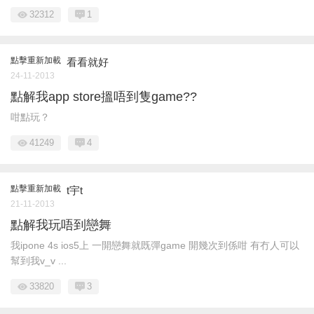
32312
1
點擊重新加載
看看就好
24-11-2013
點解我app store搵唔到隻game??
咁點玩？
41249
4
點擊重新加載
t宇t
21-11-2013
點解我玩唔到戀舞
我ipone 4s ios5上 一開戀舞就既彈game 開幾次到係咁 有冇人可以
幫到我v_v ...
33820
3