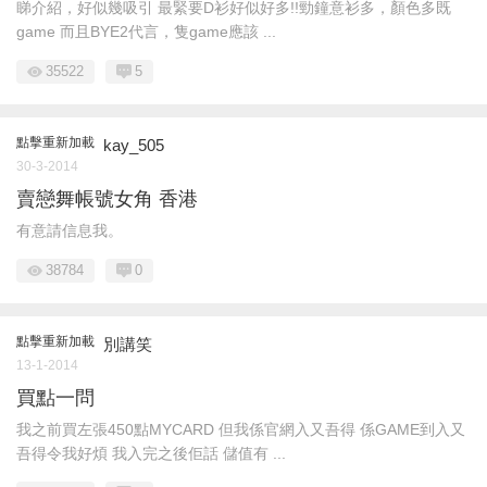
睇介紹，好似幾吸引 最緊要D衫好似好多!!勁鐘意衫多，顏色多既
game 而且BYE2代言，隻game應該 ...
35522
5
點擊重新加載
kay_505
30-3-2014
賣戀舞帳號女角 香港
有意請信息我。
38784
0
點擊重新加載
別講笑
13-1-2014
買點一問
我之前買左張450點MYCARD 但我係官網入又吾得 係GAME到入又
吾得令我好煩 我入完之後佢話 儲值有 ...