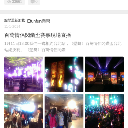
33661
0
點擊重新加載
Efunfun戀戀
11-1-2014
百萬情侶閃鑽盃賽事現場直播
1月11日13:00我們一齊相約台北站，《戀舞》百萬情侶閃鑽盃台北
站總決賽。 《戀舞》百萬情侶閃鑽 ...