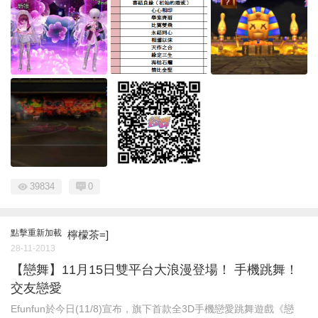
39834
0
點擊重新加載
檸檬茶=]
28-11-2013
【戀舞】11月15日雙平台大浪漫登場！ 手機跳舞！
交友戀愛
Efunfun於今日(11/8)宣布，旗下首款全3D手機戀愛跳舞遊戲《戀