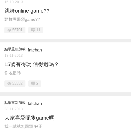
16-10-2013
跳舞online game??
勁舞團果類game??
56701
11
點擊重新加載
fatchan
13-11-2013
15號有得玩 信得過嗎？
你地點睇
33332
2
點擊重新加載
fatchan
28-11-2013
大家喜愛呢隻game嗎
我一試就無回頭 好正