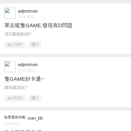
adjestman
21-4-2013
單左呢隻GAME,發現有D問題
成日斷線點搞?
17897
0
adjestman
21-4-2013
隻GAME好卡通~
建唔建議玩?
15223
0
點擊重新加載
ivan_bb
20-5-2011