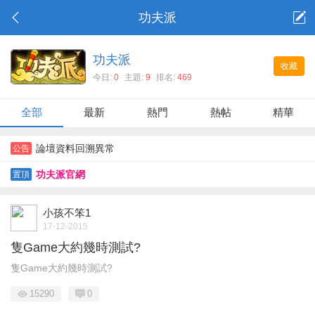
功夫派
功夫派
收藏
今日:
0
主題:
9
排名:
469
全部
最新
熱門
熱帖
精華
論壇資料回溯異常
公告
功夫派官網
置頂
小孩不笨1
17-12-2015
隻Game大約幾時測試?
隻Game大約幾時測試?
15290
0