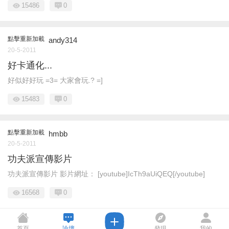
15486
0
點擊重新加載
andy314
20-5-2011
好卡通化...
好似好好玩 =3= 大家會玩.? =]
15483
0
點擊重新加載
hmbb
20-5-2011
功夫派宣傳影片
功夫派宣傳影片 影片網址： [youtube]IcTh9aUiQEQ[/youtube]
16568
0
首頁
論壇
發現
我的