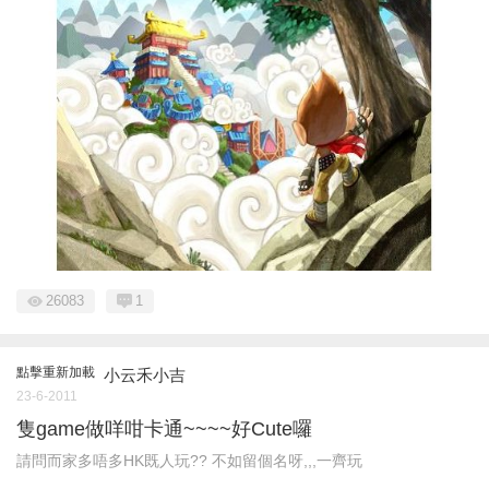
26083
1
點擊重新加載
小云禾小吉
23-6-2011
隻game做咩咁卡通~~~~好Cute囉
請問而家多唔多HK既人玩?? 不如留個名呀,,,一齊玩