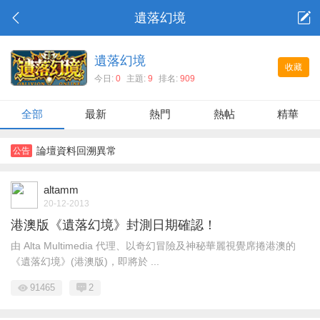
遺落幻境
遺落幻境
收藏
今日:
0
主題:
9
排名:
909
全部
最新
熱門
熱帖
精華
論壇資料回溯異常
公告
altamm
20-12-2013
港澳版《遺落幻境》封測日期確認！
由 Alta Multimedia 代理、以奇幻冒險及神秘華麗視覺席捲港澳的
《遺落幻境》(港澳版)，即將於 ...
91465
2