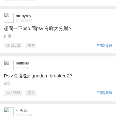
mrroyroy
14-12-2015
想問一下psp 同psv 有咩大分別？
如題
11532
0
#問題疑難
battleno
11-7-2015
Pstv挽唔挽到gundam breaker 2?
如顯
11854
2
#問題疑難
小火龍
11-12-2010