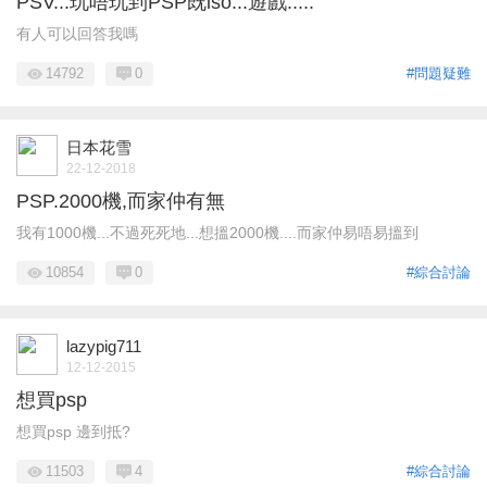
PSV...玩唔玩到PSP既iso...遊戲.....
有人可以回答我嗎
14792
0
#問題疑難
日本花雪
22-12-2018
PSP.2000機,而家仲有無
我有1000機...不過死死地...想搵2000機....而家仲易唔易搵到
10854
0
#綜合討論
lazypig711
12-12-2015
想買psp
想買psp 邊到抵?
11503
4
#綜合討論