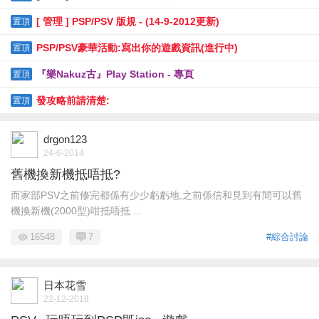
[ 管理 ] PSP/PSV 版規 - (14-9-2012更新)
置頂
PSP/PSV豪華活動:寫出你的遊戲資訊(進行中)
置頂
『樂Nakuz古』Play Station - 專頁
置頂
發攻略前請清楚:
置頂
drgon123
24-6-2014
舊機換新機抵唔抵?
而家部PSV之前修完都係有少少虧虧地,之前係信和見到有間可以舊
機換新機(2000型)咁抵唔抵 ...
16548
7
#綜合討論
日本花雪
22-12-2018