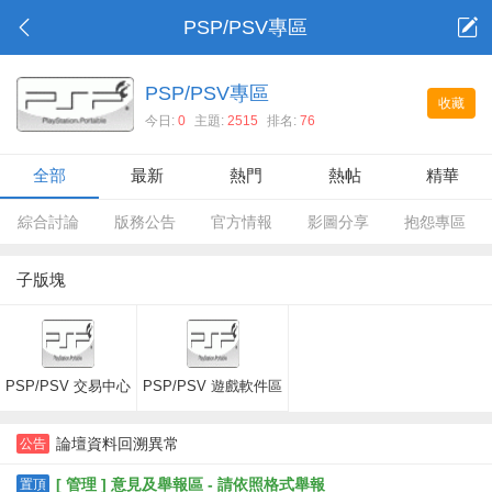
PSP/PSV專區
PSP/PSV專區
收藏
今日:
0
主題:
2515
排名:
76
全部
最新
熱門
熱帖
精華
綜合討論
版務公告
官方情報
影圖分享
抱怨專區
子版塊
PSP/PSV 交易中心
PSP/PSV 遊戲軟件區
論壇資料回溯異常
公告
[ 管理 ] 意見及舉報區 - 請依照格式舉報
置頂