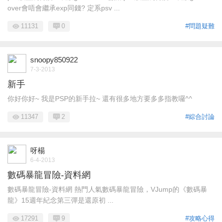
over會唔會繼承exp同錢? 定系psv ...
11131
0
#問題疑難
snoopy850922
7-3-2013
新手
你好你好~ 我是PSP的新手拉~ 還有很多地方要多多指教囉^^
11347
2
#綜合討論
呀楊
6-4-2013
數碼暴龍冒險-資料網
數碼暴龍冒險-資料網 熱門人氣數碼暴龍冒險，VJump的《數碼暴
龍》15週年紀念第三彈是還原初 ...
17291
9
#攻略心得