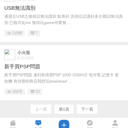
USB無法識別
連接左USB之後就話無法識別 點算好 其他位試過好多次都話無法識
別 已格式化ms 無得玩game仲要無 ...
11089
7
小火龍
8-12-2010
新手買PSP問題
新手買PSP問題 邊到有得買PSP 1000 /2000V2 包沖電 記憶卡 套
改機 有信譽的商店我想玩download ...
16478
10
上一頁
第1頁
下一頁