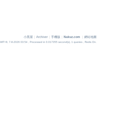
小黑屋
|
Archiver
|
手機版
|
Nakuz.com
|
網站地圖
GMT+8, 7-8-2026 03:54
, Processed in 0.017355 second(s), 1 queries , Redis On.