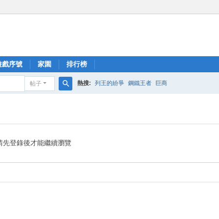
遊戲序號
家園
排行榜
熱搜:
列王的紛爭
鋼鐵王者
巨商
帖子
搜
索
請先登錄後才能繼續瀏覽