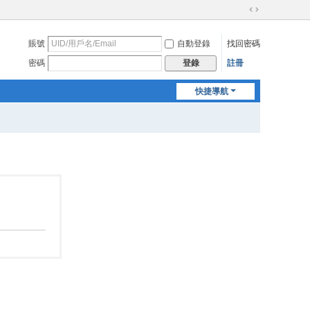
切
換
賬號
自動登錄
找回密碼
到
寬
密碼
註冊
登錄
版
快捷導航