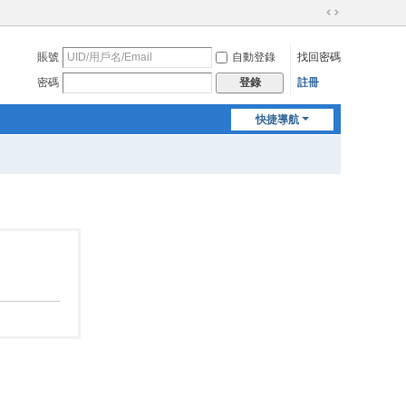
切
換
賬號
自動登錄
找回密碼
到
寬
密碼
註冊
登錄
版
快捷導航