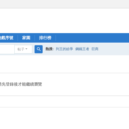
遊戲序號
家園
排行榜
熱搜:
列王的紛爭
鋼鐵王者
巨商
帖子
搜
索
請先登錄後才能繼續瀏覽