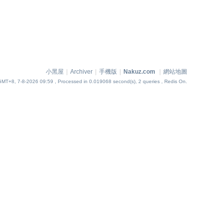
小黑屋
|
Archiver
|
手機版
|
Nakuz.com
|
網站地圖
GMT+8, 7-8-2026 09:59
, Processed in 0.019068 second(s), 2 queries , Redis On.