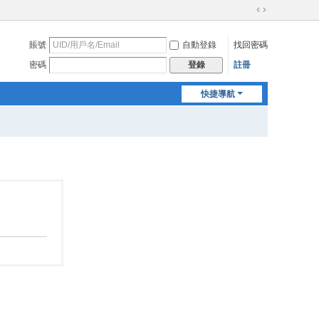
切
換
賬號
自動登錄
找回密碼
到
寬
密碼
註冊
登錄
版
快捷導航