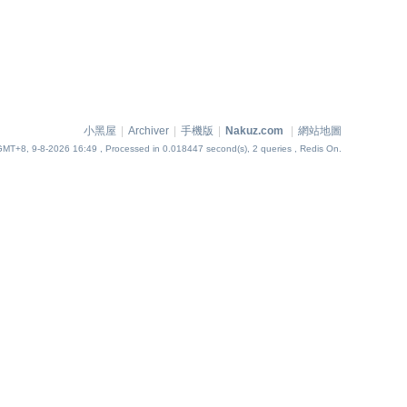
小黑屋
|
Archiver
|
手機版
|
Nakuz.com
|
網站地圖
GMT+8, 9-8-2026 16:49
, Processed in 0.018447 second(s), 2 queries , Redis On.