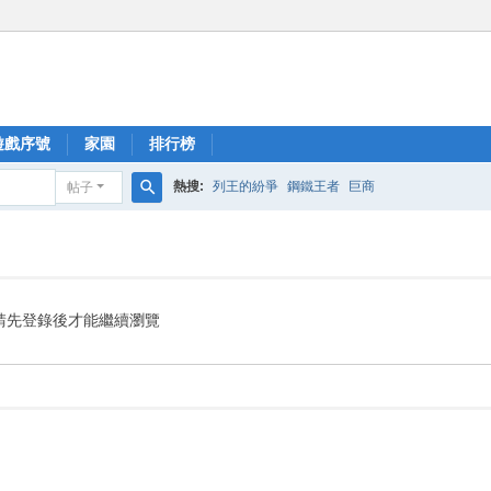
遊戲序號
家園
排行榜
熱搜:
列王的紛爭
鋼鐵王者
巨商
帖子
搜
索
請先登錄後才能繼續瀏覽