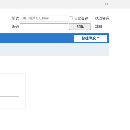
切
換
賬號
自動登錄
找回密碼
到
寬
密碼
註冊
登錄
版
快捷導航