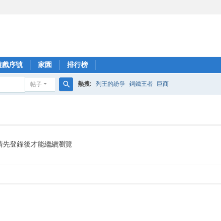
遊戲序號
家園
排行榜
熱搜:
列王的紛爭
鋼鐵王者
巨商
帖子
搜
索
請先登錄後才能繼續瀏覽