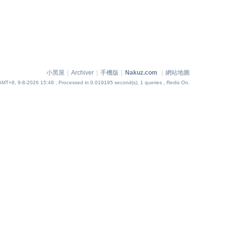
小黑屋
|
Archiver
|
手機版
|
Nakuz.com
|
網站地圖
GMT+8, 9-8-2026 15:48
, Processed in 0.019195 second(s), 1 queries , Redis On.