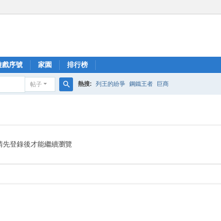
遊戲序號
家園
排行榜
熱搜:
列王的紛爭
鋼鐵王者
巨商
帖子
搜
索
請先登錄後才能繼續瀏覽