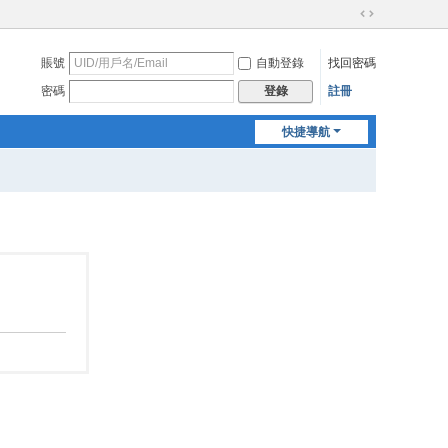
切
換
賬號
自動登錄
找回密碼
到
寬
密碼
註冊
登錄
版
快捷導航