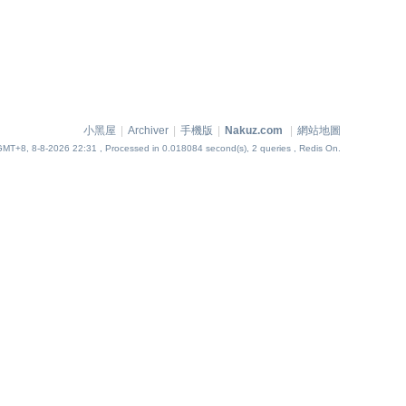
小黑屋
|
Archiver
|
手機版
|
Nakuz.com
|
網站地圖
GMT+8, 8-8-2026 22:31
, Processed in 0.018084 second(s), 2 queries , Redis On.