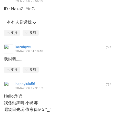
29-6-2006 22:56:29
ID : NakaZ_YinG
有冇人見過我 -,-
支持
反對
kazafqwe
#
74
30-6-2006 01:10:48
我叫我......
支持
反對
happylulu56
#
75
30-6-2006 19:31:52
Hello@'@
我係勁舞叫 小璐娜
呢幾日先玩,依家係lv 5 ^_^