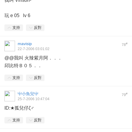
我叫 Vinson-
玩 e 05 lv 6
支持
反對
mavisip
#
78
22-7-2006 03:01:02
@@我叫 火辣紫月阿．．．
邱比特Ｂ０５．．
支持
反對
屮小魚兒屮
#
79
25-7-2006 10:47:04
ID:★孤兒仔ζ♂
支持
反對