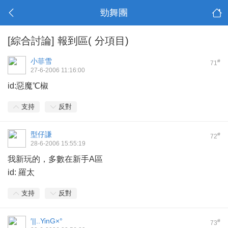
勁舞團
[綜合討論]
報到區( 分項目)
小菲雪
#
71
27-6-2006 11:16:00
id:惡魔℃椒
支持
反對
型仔謙
#
72
28-6-2006 15:55:19
我新玩的，多數在新手A區
id: 羅太
支持
反對
′||..YinG×°
#
73