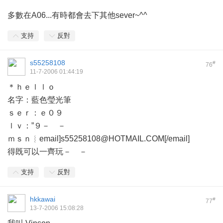
多數在A06...有時都會去下其他sever~^^
支持
反對
s55258108
#
76
11-7-2006 01:44:19
＊ｈｅｌｌｏ
名字：藍色瑩光筆
ｓｅｒ：ｅ０９
ｌｖ：”９－ －
ｍｓｎ︴email]s55258108@HOTMAIL.COM[/email]
得既可以一齊玩－ －
支持
反對
hkkawai
#
77
13-7-2006 15:08:28