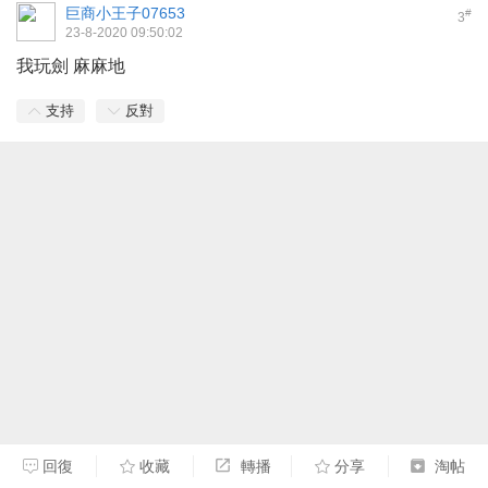
巨商小王子07653
#
3
23-8-2020 09:50:02
我玩劍 麻麻地
支持
反對
回復
收藏
轉播
分享
淘帖