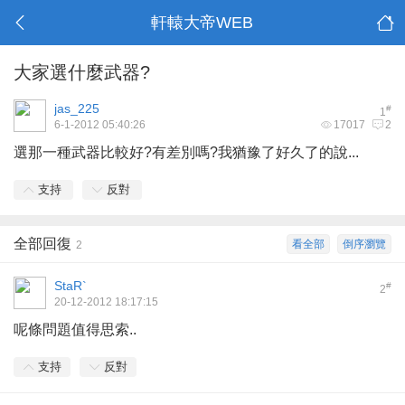
軒轅大帝WEB
大家選什麼武器?
jas_225
#
1
6-1-2012 05:40:26
17017
2
選那一種武器比較好?有差別嗎?我猶豫了好久了的說...
支持
反對
全部回復
看全部
倒序瀏覽
2
StaR`
#
2
20-12-2012 18:17:15
呢條問題值得思索..
支持
反對