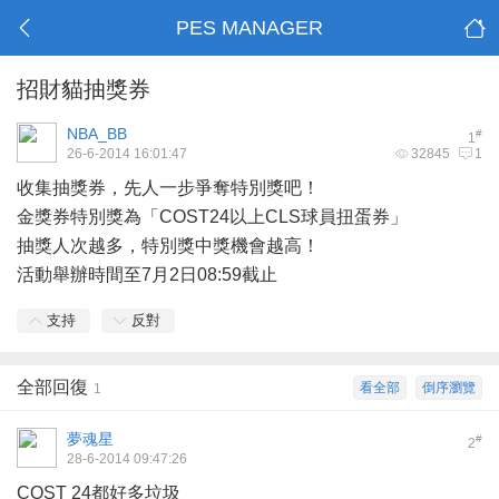
PES MANAGER
招財貓抽獎券
NBA_BB
#
1
26-6-2014 16:01:47
32845
1
收集抽獎券，先人一步爭奪特別獎吧！
金獎券特別獎為「COST24以上CLS球員扭蛋券」
抽獎人次越多，特別獎中獎機會越高！
活動舉辦時間至7月2日08:59截止
支持
反對
全部回復
看全部
倒序瀏覽
1
夢魂星
#
2
28-6-2014 09:47:26
COST 24都好多垃圾