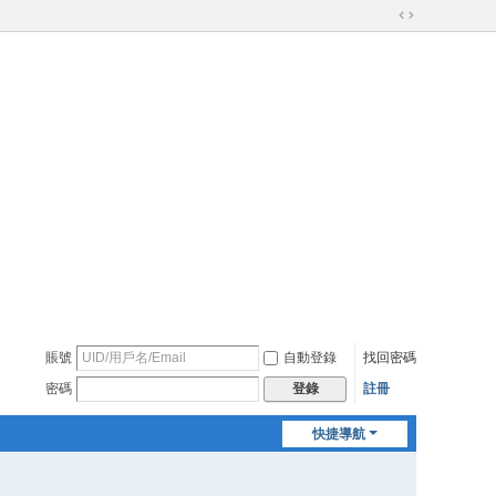
切
換
到
寬
版
賬號
自動登錄
找回密碼
密碼
註冊
登錄
快捷導航