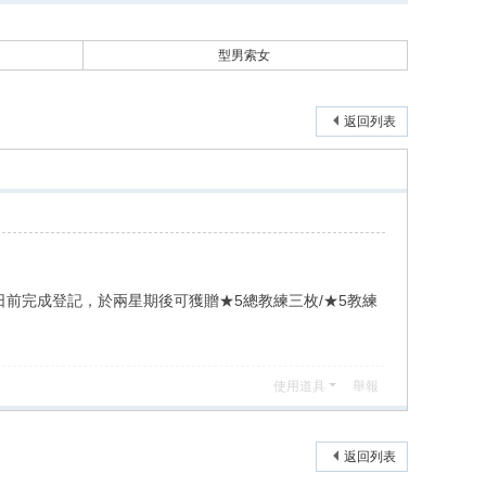
型男索女
返回列表
4年7月29日前完成登記，於兩星期後可獲贈★5總教練三枚/★5教練
使用道具
舉報
返回列表