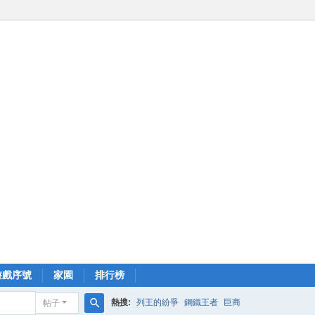
遊戲序號
家園
排行榜
熱搜:
列王的紛爭
鋼鐵王者
巨商
帖子