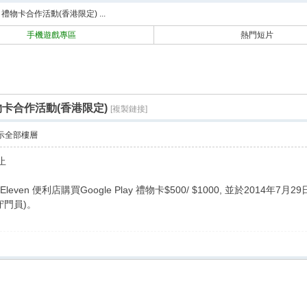
搜
Play 禮物卡合作活動(香港限定) ...
索
手機遊戲專區
熱門短片
ay 禮物卡合作活動(香港限定)
[複製鏈接]
示全部樓層
止
ven 便利店購買Google Play 禮物卡$500/ $1000, 並於201
守門員)。