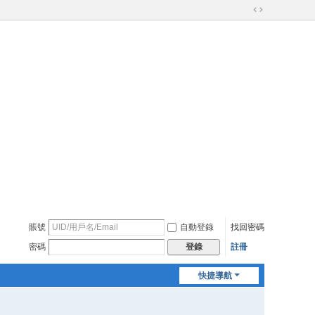
切
換
到
寬
版
賬號
自動登錄
找回密碼
密碼
註冊
登錄
快捷導航