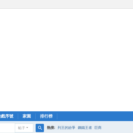
遊戲序號
家園
排行榜
熱搜:
列王的紛爭
鋼鐵王者
巨商
帖子