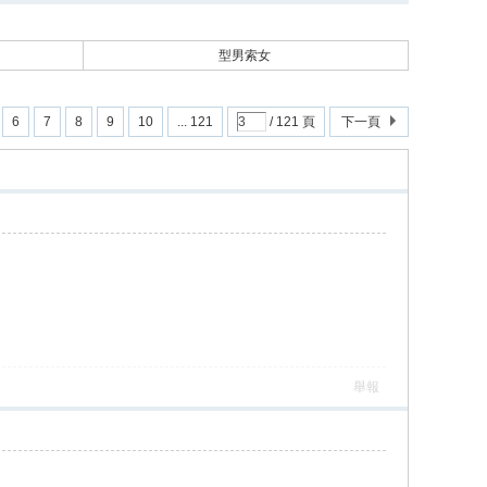
型男索女
6
7
8
9
10
... 121
/ 121 頁
下一頁
舉報