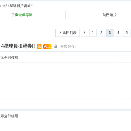
搜
ger 送! 4星球員扭蛋券!!
索
手機遊戲專區
熱門短片
返回列表
1
2
3
4
5
 送! 4星球員扭蛋券!!
薦
火...
[複製鏈接]
顯示全部樓層
顯示全部樓層