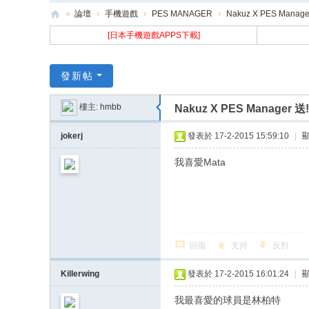
»
論壇
›
手機遊戲
›
PES MANAGER
›
Nakuz X PES Mana
樂
[日本手機遊戲APPS下載]
古
N
發新帖
ak
樓主:
hmbb
Nakuz X PES Manager
uz
jokerj
發表於 17-2-2015 15:59:10
|
我喜愛Mata
回復
支持
反對
Killerwing
發表於 17-2-2015 16:01:24
|
我最喜愛的球員是林柏特