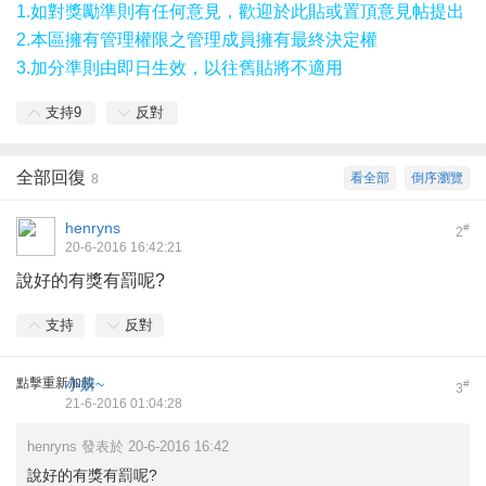
1.如對獎勵準則有任何意見，歡迎於此貼或置頂意見帖提出
2.本區擁有管理權限之管理成員擁有最終決定權
3.加分準則由即日生效，以往舊貼將不適用
支持
9
反對
全部回復
看全部
倒序瀏覽
8
henryns
#
2
20-6-2016 16:42:21
說好的有獎有罰呢?
支持
反對
點擊重新加載
小妍~
#
3
21-6-2016 01:04:28
henryns 發表於 20-6-2016 16:42
說好的有獎有罰呢?