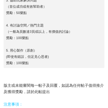
3. 協助玩家解決問題
（首位成功或有效幫助者）
獎勵：50樂點
4. 有討論空間／熱門主題
（一般為頁數達3頁或以上，有價值的討論）
獎勵：100樂點
5. 用心製作（原創）
(即使有錯誤，但足見心思者)
獎勵：100樂點
版主或未能審閱每一帖子及回覆，如認為任何帖子值得推介
及獲得獎勵，請於
此帖
提出
注意事項：