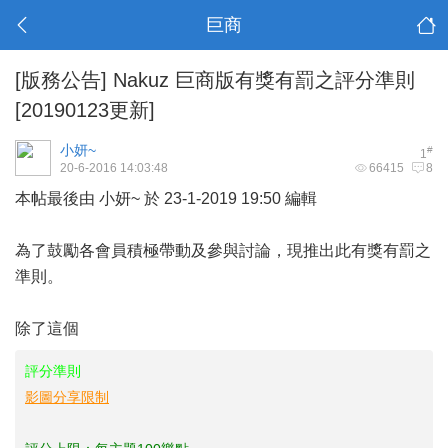
巨商
[版務公告]
Nakuz 巨商版有獎有罰之評分準則
[20190123更新]
小妍~
#
1
20-6-2016 14:03:48
66415
8
本帖最後由 小妍~ 於 23-1-2019 19:50 編輯
為了鼓勵各會員積極帶動及參與討論，現推出此有獎有罰之
準則。
除了這個
評分準則
影圖分享限制