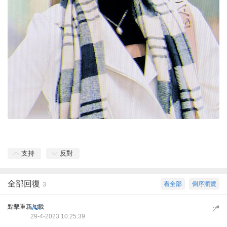
支持
反對
全部回復
看全部
倒序瀏覽
3
點擊重新加載
vC.`
#
2
29-4-2023 10:25:39