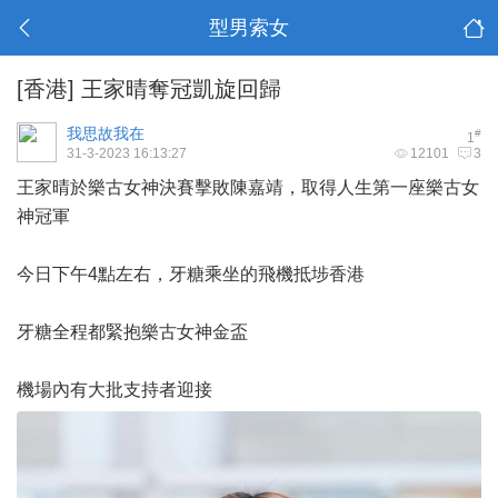
型男索女
[香港]
王家晴奪冠凱旋回歸
我思故我在
#
1
31-3-2023 16:13:27
12101
3
王家晴於樂古女神決賽擊敗陳嘉靖，取得人生第一座樂古女
神冠軍
今日下午4點左右，牙糖乘坐的飛機抵埗香港
牙糖全程都緊抱樂古女神金盃
機場內有大批支持者迎接