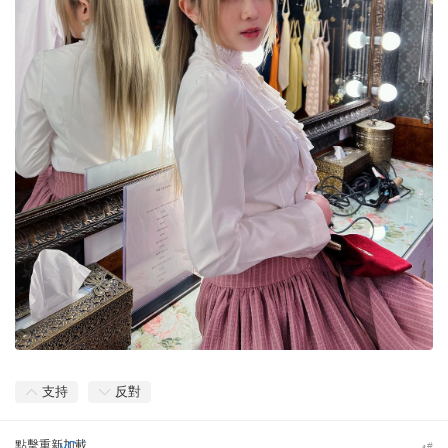
支持
反對
點擊重新加載
vC.`
#