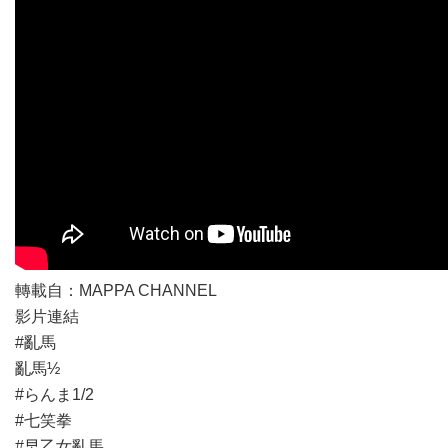
轉載自：MAPPA CHANNEL
影片連結
#亂馬
亂馬½
#らんま1/2
#七笑拳
#早乙女亂馬