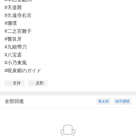
#天道茜
#久遠寺右京
#珊璞
#二之宮雛子
#響良牙
#九能帶刀
#八宝斎
#小乃東風
#呪泉郷のガイド
支持
反對
全部回復
看全部
倒序瀏覽