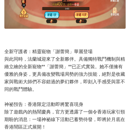
全新守護者：精靈寵物「謝蕾簡」華麗登場
與此同時，法蘭城迎來了全新夥伴。具備獨特戰鬥機制與精
緻立繪的全新寵物**「謝蕾簡」**已正式實裝。她不僅擁有
優雅的身姿，更具備改變戰場局勢的強力技能，絕對是收藏
家與戰術大師們不容錯過的夢幻夥伴，即刻入手感受與眾不
同的戰鬥體驗。
神祕預告：香港限定活動即將驚喜現身
除了遊戲內的熱鬧慶典，官方更透露了一個令香港玩家引頸
期盼的消息：一場神祕線下活動已蓄勢待發，即將於月底在
香港鬧區正式展開！