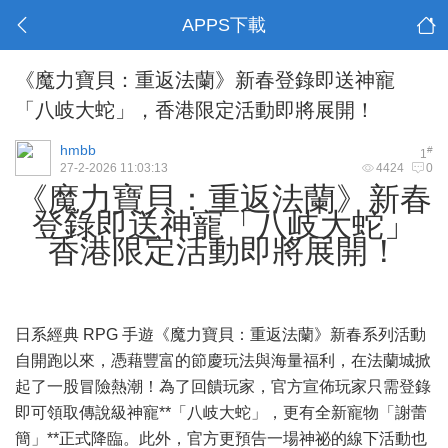
APPS下載
《魔力寶貝：重返法蘭》新春登錄即送神寵
「八岐大蛇」，香港限定活動即將展開！
hmbb
#
1
27-2-2026 11:03:13
4424
0
《魔力寶貝：重返法蘭》新春
登錄即送神寵「八岐大蛇」
香港限定活動即將展開！
日系經典 RPG 手遊《魔力寶貝：重返法蘭》新春系列活動
自開跑以來，憑藉豐富的節慶玩法與海量福利，在法蘭城掀
起了一股冒險熱潮！為了回饋玩家，官方宣佈玩家只需登錄
即可領取傳說級神寵**「八岐大蛇」，更有全新寵物「謝蕾
簡」**正式降臨。此外，官方更預告一場神祕的線下活動也