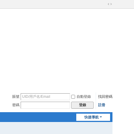
切
換
到
寬
版
賬號
自動登錄
找回密碼
密碼
註冊
登錄
快捷導航