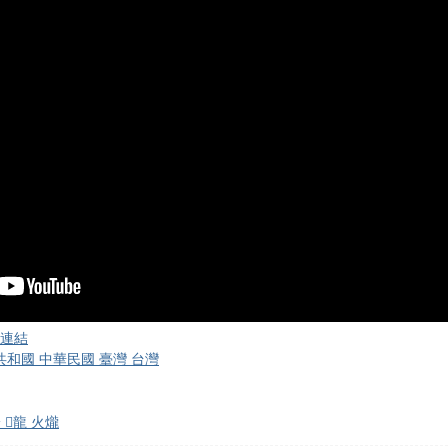
連結
共和國 中華民國 臺灣 台灣
𪹚龍 火爖