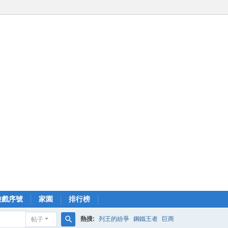
遊戲序號
家園
排行榜
熱搜:
列王的紛爭
鋼鐵王者
巨商
帖子