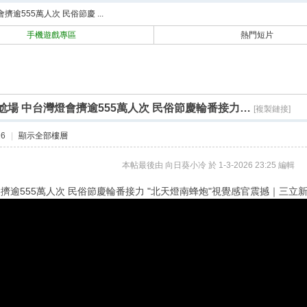
搜
擠逾555萬人次 民俗節慶 ...
索
手機遊戲專區
熱門短片
尬場 中台灣燈會擠逾555萬人次 民俗節慶輪番接力…
[複製鏈接]
16
|
顯示全部樓層
本帖最後由 向日葵小冷 於 1-3-2026 23:25 編輯
擠逾555萬人次 民俗節慶輪番接力 "北天燈南蜂炮"視覺感官震撼｜三立新聞網