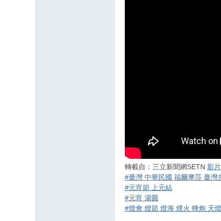
轉載自：三立新聞網SETN
影片
#臺灣 中華民國 福爾摩莎 臺灣
#元宵節 上元結
#元宵 湯圓
#燈會 燈節 燈海 煙火 蜂炮 天燈 