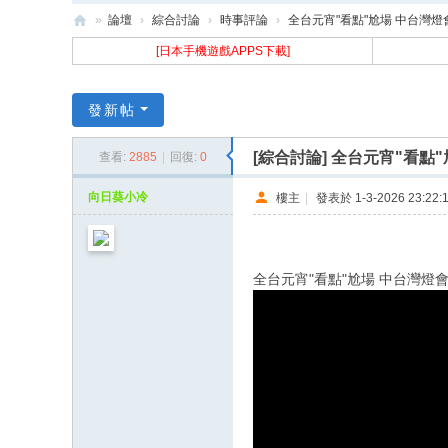
»
論壇
›
綜合討論
›
時事評論
›
全台元宵"看點"尬場 中台灣燈會
樂
[日本手機遊戲APPS下載]
古
N
發新帖
ak
[綜合討論]
全台元宵"看點"
查看:
2885
|
回復:
0
uz
向日葵小冷
樓主
|
發表於 1-3-2026 23:22:
全台元宵"看點"尬場 中台灣燈會