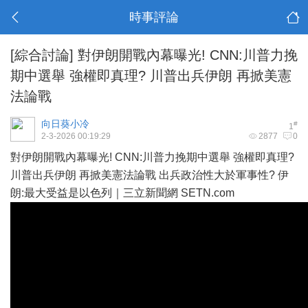
時事評論
[綜合討論]
對伊朗開戰內幕曝光! CNN:川普力挽
期中選舉 強權即真理? 川普出兵伊朗 再掀美憲
法論戰
向日葵小冷
#
1
2-3-2026 00:19:29
2877
0
對伊朗開戰內幕曝光! CNN:川普力挽期中選舉 強權即真理?
川普出兵伊朗 再掀美憲法論戰 出兵政治性大於軍事性? 伊
朗:最大受益是以色列｜三立新聞網 SETN.com