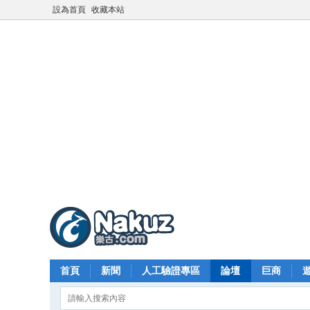
設為首頁
收藏本站
首頁
新聞
人工驗證專區
論壇
巨商