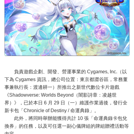
負責遊戲企劃、開發、營運事業的 Cygames, Inc.（以
下為 Cygames 資訊，總公司位置：東京都澀谷區，常務董
事兼執行長：渡邊耕一）所推出之新世代數位卡片遊戲
《Shadowverse: Worlds Beyond（闇影詩章：凌越世
界）》，已於本日 6 月 29 日（一）維護作業過後，發行全
新卡包「Chronicle of Destiny / 命運典錄」。
此外，將同時舉辦能獲得共計 10 張「命運典錄卡包兌
換券」的任務，以及可任選一副心儀牌組的牌組贈禮活動等
內容。