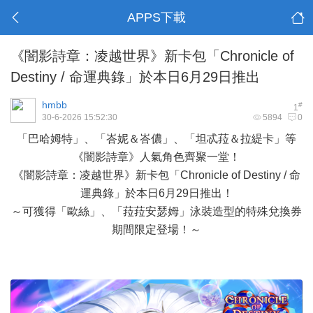
APPS下載
《闇影詩章：凌越世界》新卡包「Chronicle of
Destiny / 命運典錄」於本日6月29日推出
hmbb
#
1
30-6-2026 15:52:30
5894
0
「巴哈姆特」、「峇妮＆峇儂」、「坦忒菈＆拉緹卡」等
《闇影詩章》人氣角色齊聚一堂！
《闇影詩章：凌越世界》新卡包「Chronicle of Destiny / 命
運典錄」於本日6月29日推出！
～可獲得「歐絲」、「菈菈安瑟姆」泳裝造型的特殊兌換券
期間限定登場！～