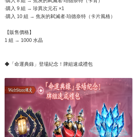
‧購入 8 組 → 焦灰的弒滅者‧珀德奈特（卡背）
‧購入 9 組 → 珍異次元石 ×1
‧購入 10 組 → 焦灰的弒滅者‧珀德奈特（卡片風格）
【販售價格】
1 組 → 1000 水晶
◆「命運典錄」登場紀念！牌組速成禮包