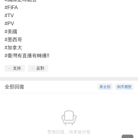
#FIFA
#TV
#PV
#美國
#墨西哥
#加拿大
#臺灣有直播有轉播!!
支持
反對
全部回復
看全部
倒序瀏覽
暫無回復，快來搶沙發