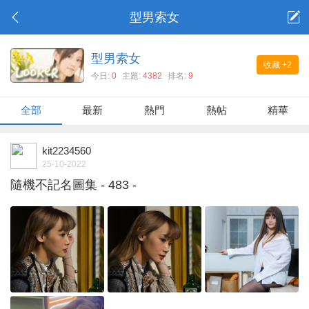
型男索女
型男索女
收藏
+2
今日:
0
主題:
4382
排名:
9
全部
最新
熱門
熱帖
精華
kit2234560
25-10-2022
隨機不記名圖集 - 483 -