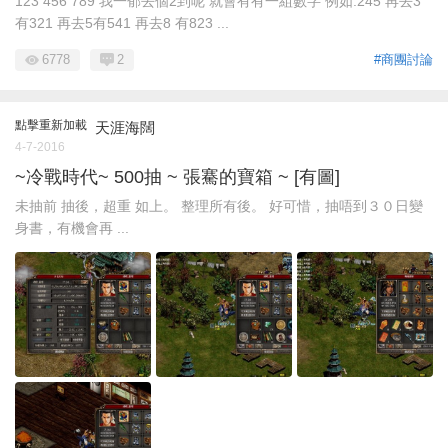
123 456 789 我一郁去個2到呢 就會有有一組數字 例如:245 再去3
有321 再去5有541 再去8 有823 ...
6778
2
#商團討論
點擊重新加載
天涯海闊
4-7-2016
~冷戰時代~ 500抽 ~ 張騫的寶箱 ~ [有圖]
未抽前 抽後，超重 如上。 整理所有後。 好可惜，抽唔到３０日變
身書，有機會再 ...