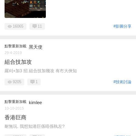
16065
11
#影圖分享
點擊重新加載
黑天使
29-4-2019
組合技加攻
羅刈+加3 招 組合技加幾攻 有冇大俠知
9205
1
#技術討論
點擊重新加載
kimlee
10-10-2015
香港巨商
耐無玩. 我想知港巨係唔係執左?