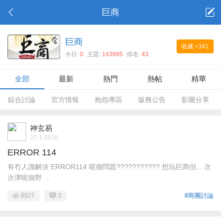
巨商
巨商
收藏
+341
今日:
0
主題:
143995
排名:
43
全部
最新
熱門
熱帖
精華
綜合討論
官方情報
抱怨專區
版務公告
影圖分享
神玄易
27-1-2016
ERROR 114
有冇人識解決 ERROR114 呢個問題??????????? 想玩巨商但... 次
次彈呢個野 ...
8927
3
#商團討論