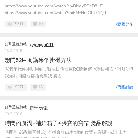
https://www.youtube.com/watch?v=DNeyPSbD8LE
https://www.youtube.com/watch?v=KNcNmObkrNQ ht ...
19311
10
#影圖分享
點擊重新加載
kwanwai111
16-3-2015
想問52巨商講果個掛機方法
呢個年代仲用唔用到.. 我成日係國巨RC睇到佢地話掛祖石 乜乜乜 但
我知我問佢地都唔會教我 樂古 ...
19271
13
#商團討論
點擊重新加載
新手勿電
19-2-2016
時間的漩渦+補給箱子+張賽的寶箱 獎品解說
時間的漩渦(簡單模式) 有機會打出木/銀箱 位置在漢陽>光洲 上方