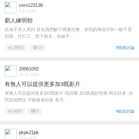
zero123136
9-11-2016
窮人練明朝
此為不求人系列 首先我們解了商業任務，拿到的傳送符和一馳千里
別用，打打工，買下挑夫，長槍手 ...
29972
24
#技術討論
20061092
24-12-2016
有無人可以提供更多加3既影片
有無人可以提供更多加3既影片 唔該曬 加3真係好型棍 勁左好多..但
同其他野比 可能會差好多 有天 ...
9882
6
#綜合討論
pkpk21pk
29-6-2016