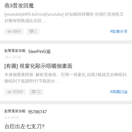
燕3普攻回魔
[youtube]dAfS-bi2ncw[/youtube] 好似都回得幾快 但係打其他怪又
好難有咁既場比你回 ...
5864
1
#影圖分享
點擊重新加載
SleePinG揚
29-1-2016
[有圖] 視窗化顯示唔曬個畫面
本身個螢幕闊身, 解析度都係... 巨商一視窗化,頭尾2截就完全睇唔到,
睇唔到下面講野/打字既部分 ...
18350
12
#商團討論
點擊重新加載
95786747
9-4-2016
台巨出左七支刀?