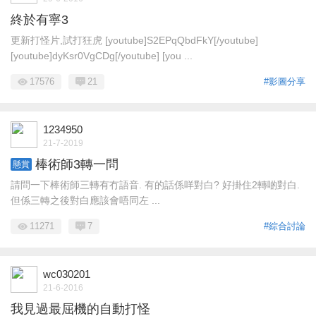
終於有寧3
更新打怪片,試打狂虎 [youtube]S2EPqQbdFkY[/youtube]
[youtube]dyKsr0VgCDg[/youtube] [you ...
17576
21
#影圖分享
1234950
21-7-2019
棒術師3轉一問
懸賞
請問一下棒術師三轉有冇語音. 有的話係咩對白? 好掛住2轉啲對白.
但係三轉之後對白應該會唔同左 ...
11271
7
#綜合討論
wc030201
21-6-2016
我見過最屈機的自動打怪