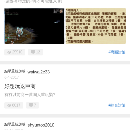
(需要有特定的2轉才可能進入 劇 ...
25516
12
#商團討論
點擊重新加載
waiwai2e33
6-4-2017
好想玩返巨商
有冇以前商一舊團人重玩緊?
8017
7
#綜合討論
點擊重新加載
shyuntoo2010