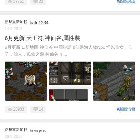
37761
23
#商團討論
點擊重新加載
kafu1234
14-6-2018
6月更新 天王符,神仙谷,屬性裝
6月更新 1.新地圖 神仙谷 中國神話 8仙過海人物Npc 怪以仙女，仙
子，仙人，狐仙之類 神仙谷 h ...
25983
14
#新版情報
點擊重新加載
henryns
26-9-2016