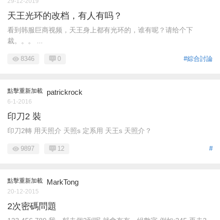
29-12-2019
天王光环的改档，有人有吗？
看到韩服巨商视频，天王身上都有光环的，谁有呢？请给个下
裁。。。 ...
8346
0
#綜合討論
點擊重新加載
patrickrock
6-1-2016
印刀2 裝
印刀2轉 用天照介 天照s 定系用 天王s 天照介？
9897
12
#
點擊重新加載
MarkTong
20-12-2015
2次密碼問題